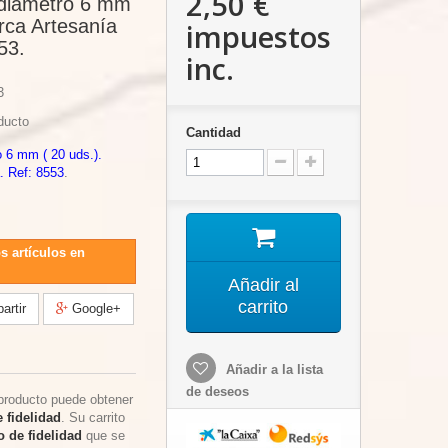
2,50 €
, diámetro 6 mm
arca Artesanía
impuestos
53.
inc.
3
ducto
Cantidad
o 6 mm ( 20 uds.).
. Ref: 8553
.
s artículos en
Añadir al
carrito
rtir
Google+
Añadir a la lista
de deseos
producto puede obtener
 fidelidad
. Su carrito
 de fidelidad
que se