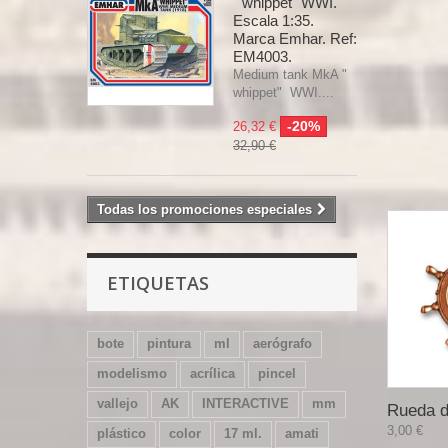
" whippet" WWI.
Escala 1:35.
Marca Emhar. Ref:
EM4003.
Medium tank MkA "
whippet" WWI....
-20%
26,32 €
32,90 €
Todas los promociones especiales
ETIQUETAS
bote
pintura
ml
aerógrafo
modelismo
acrílica
pincel
vallejo
AK
INTERACTIVE
mm
Rueda d
3,00 €
plástico
color
17 ml.
amati