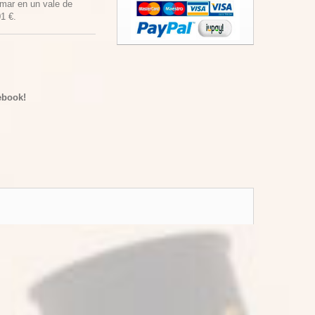
rmar en un vale de
01 €
.
ebook!