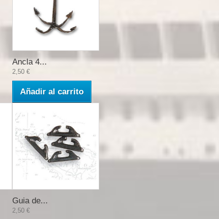
Ancla 4...
2,50 €
Añadir al carrito
Guia de...
2,50 €