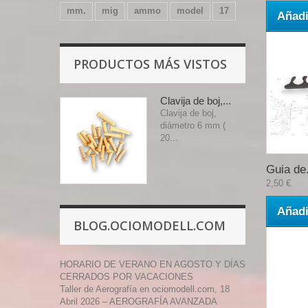
mm.
mig
ammo
model
17
Añadi
PRODUCTOS MÁS VISTOS
Clavija de boj,...
Clavija de boj,
diámetro 6 mm (
20...
Guia de.
2,50 €
Añadi
BLOG.OCIOMODELL.COM
HORARIO DE VERANO EN AGOSTO Y DÍAS
CERRADOS POR VACACIONES
Taller de Aerografía en ociomodell.com, 18
Abril 2026 – AEROGRAFÍA AVANZADA