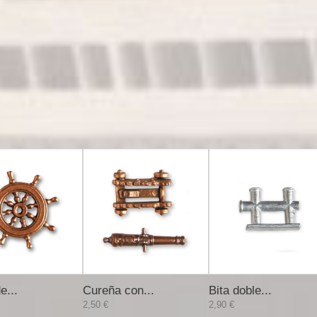
e...
Cureña con...
Bita doble...
2,50 €
2,90 €