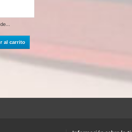
de...
r al carrito