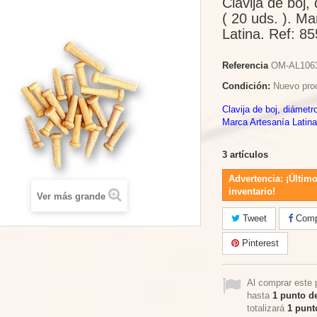
Clavija de boj
( 20 uds. ). M
Latina. Ref: 85
Referencia
OM-AL106
Condición:
Nuevo pro
Clavija de boj, diámetr
Marca Artesanía Latina
3
artículos
Advertencia: ¡Último
inventario!
Ver más grande
Tweet
Compa
Pinterest
Al comprar este 
hasta
1
punto de
totalizará
1
punto