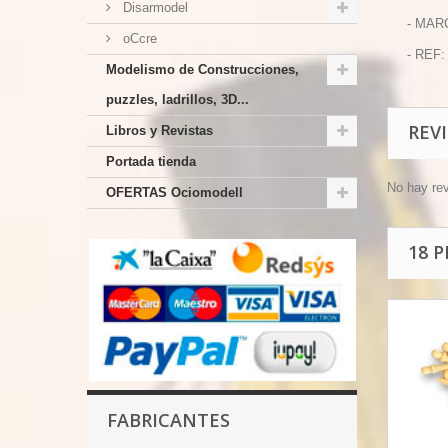
Disarmodel
- MAR
oCcre
- REF:
Modelismo de Construcciones,
puzzles, ladrillos, 3D...
REV
Libros y Revistas
Portada tienda
No hay re
OFERTAS Ociomodell
18 
FABRICANTES