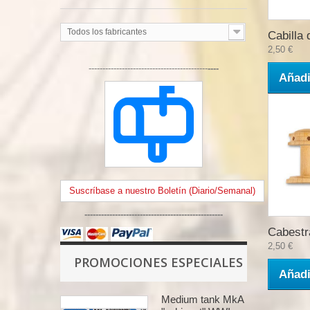
Todos los fabricantes
Cabilla 
2,50 €
-------------------------------------------
----
Añadi
Suscríbase a nuestro Boletín (Diario/Semanal)
--------------------------------------------------
Cabestra
2,50 €
PROMOCIONES ESPECIALES
Añadi
Medium tank MkA