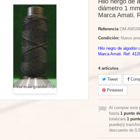
Hilo nergo de 
diámetro 1 mm 
Marca Amati. R
Referencia
OM-AM104
Condición:
Nuevo pro
Hilo negro de algodón 
Marca Amati. Ref: 412
4
artículos
Tweet
Compa
Ver más grande
Pinterest
Al comprar este 
hasta
1
punto de
totalizará
1
punto
puede(n) transfo
descuento de
0,