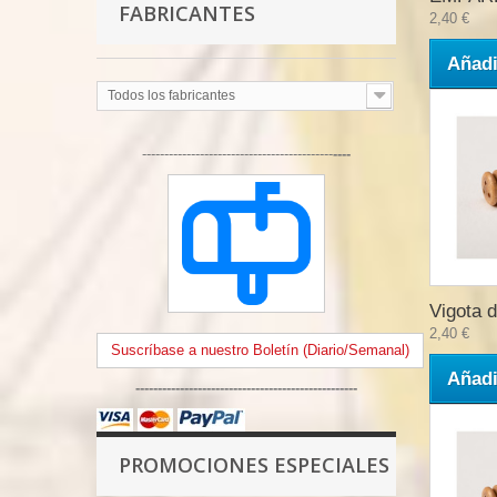
FABRICANTES
2,40 €
Añadi
Todos los fabricantes
-------------------------------------------
----
Vigota d
2,40 €
Suscríbase a nuestro Boletín (Diario/Semanal)
Añadi
--------------------------------------------------
PROMOCIONES ESPECIALES