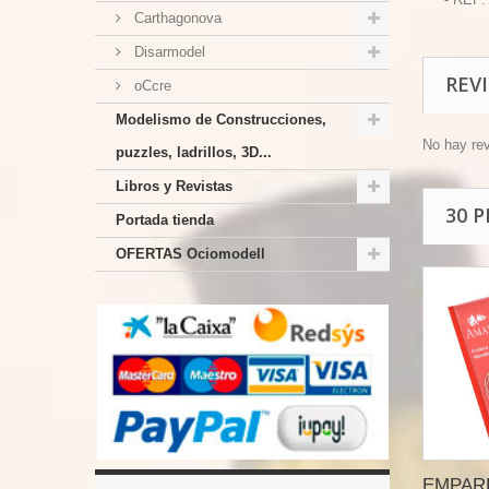
Carthagonova
Disarmodel
REV
oCcre
Modelismo de Construcciones,
No hay re
puzzles, ladrillos, 3D...
Libros y Revistas
30 
Portada tienda
OFERTAS Ociomodell
EMPARR