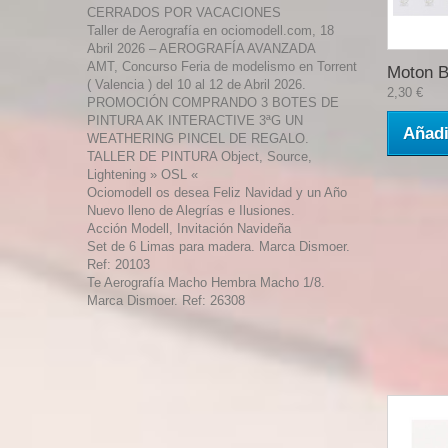
CERRADOS POR VACACIONES
Taller de Aerografía en ociomodell.com, 18
Abril 2026 – AEROGRAFÍA AVANZADA
AMT, Concurso Feria de modelismo en Torrent
Moton Bo
( Valencia ) del 10 al 12 de Abril 2026.
2,30 €
PROMOCIÓN COMPRANDO 3 BOTES DE
PINTURA AK INTERACTIVE 3ªG UN
Añadi
WEATHERING PINCEL DE REGALO.
TALLER DE PINTURA Object, Source,
Lightening » OSL «
Ociomodell os desea Feliz Navidad y un Año
Nuevo lleno de Alegrías e Ilusiones.
Acción Modell, Invitación Navideña
Set de 6 Limas para madera. Marca Dismoer.
Ref: 20103
Te Aerografía Macho Hembra Macho 1/8.
Marca Dismoer. Ref: 26308