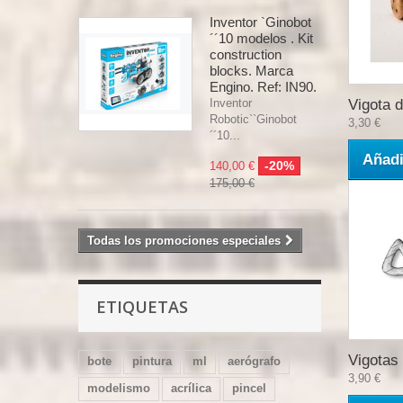
Inventor `Ginobot
´´10 modelos . Kit
construction
blocks. Marca
Engino. Ref: IN90.
Inventor
Vigota d
Robotic``Ginobot
3,30 €
´´10...
Añadi
-20%
140,00 €
175,00 €
Todas los promociones especiales
ETIQUETAS
Vigotas 
bote
pintura
ml
aerógrafo
3,90 €
modelismo
acrílica
pincel