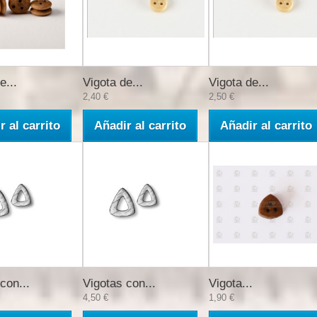
e...
Vigota de...
Vigota de...
2,40 €
2,50 €
r al carrito
Añadir al carrito
Añadir al carrito
con...
Vigotas con...
Vigota...
4,50 €
1,90 €