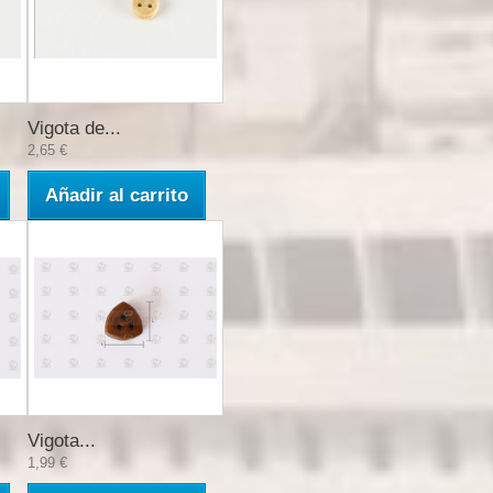
Vigota de...
2,65 €
Añadir al carrito
Vigota...
1,99 €