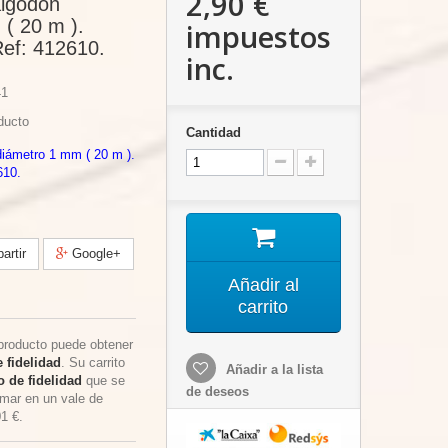
2,90 €
algodón
( 20 m ).
impuestos
ef: 412610.
inc.
1
ducto
Cantidad
diámetro 1 mm ( 20 m ).
610.
rtir
Google+
Añadir al
carrito
producto puede obtener
 fidelidad
. Su carrito
Añadir a la lista
 de fidelidad
que se
de deseos
rmar en un vale de
01 €
.