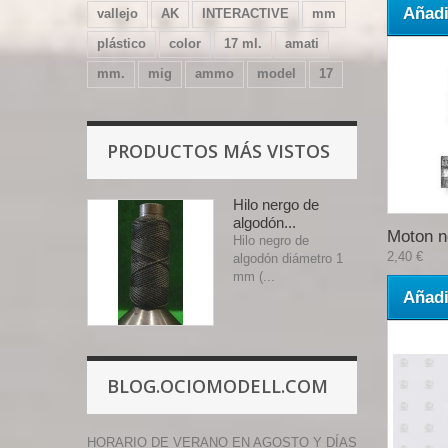
Añadi
vallejo
AK
INTERACTIVE
mm
plástico
color
17 ml.
amati
mm.
mig
ammo
model
17
PRODUCTOS MÁS VISTOS
Hilo nergo de
algodón...
Moton no
Hilo negro de
2,40 €
algodón diámetro 1
mm (...
Añadi
BLOG.OCIOMODELL.COM
HORARIO DE VERANO EN AGOSTO Y DÍAS