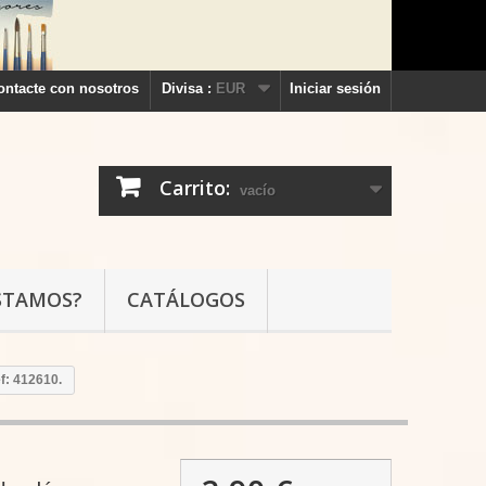
ontacte con nosotros
Divisa :
EUR
Iniciar sesión
Carrito:
vacío
STAMOS?
CATÁLOGOS
f: 412610.