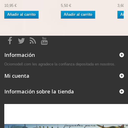
10,95 €
5,50 €
3,60 €
Añadir al carrito
Añadir al carrito
Añad
Información
Ociomodell.com les agradece la confianza depositada en nosotros.
Mi cuenta
Información sobre la tienda