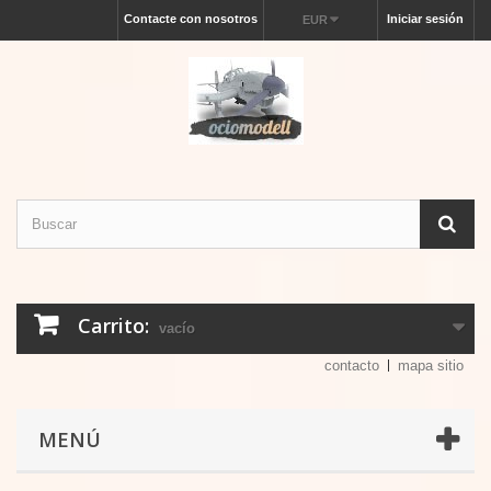
Contacte con nosotros
Iniciar sesión
EUR
Carrito:
vacío
contacto
mapa sitio
MENÚ