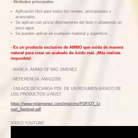
-
Atributos principales
Aplicación fácil para todos los niveles, principiantes y
avanzados.
Se aplican con pincel directamente del bote o añadiendo un
poco agua
Se pueden aplicar en cualquier material y superficie.
- Es un producto exclusivo de AMMO que oxida de manera
natural para crear un acabado de óxido real. ¡Más realista
imposible!
- MARCA: AMMO OF MIG JIMENEZ.
- REFERENCIA: AMIG2258.
- ENLACE DESCARGA PDF, DE UN RESUMEN BÁSICO DE
LOS PRODUCTOS U-RUST.
https://www.migjimenez.com/img/cms/PDF/QT_U-
rust_Sentinel.pdf
VIDEO YOUTUBE: