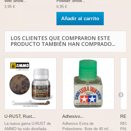
Wet Snow...
Powder Snow...
3,95 €
6,95 €
Añadir al carrito
LOS CLIENTES QUE COMPRARON ESTE
PRODUCTO TAMBIÉN HAN COMPRADO...
U-RUST, Rust...
Adhesivo...
RECA
La nueva gama U-RUST de
Adhesivo Extra de
RECA
AMMO ha sido diseñada...
Poliestireno. Bote de 40 ml....
PALET