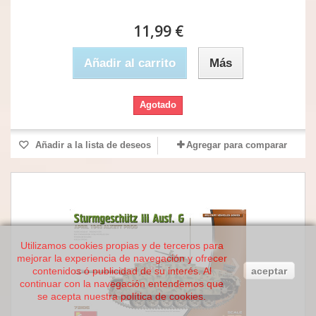
11,99 €
Añadir al carrito
Más
Agotado
Añadir a la lista de deseos
Agregar para comparar
Utilizamos cookies propias y de terceros para
mejorar la experiencia de navegación y ofrecer
contenidos ó publicidad de su interés. Al
aceptar
continuar con la navegación entendemos que
se acepta nuestra política de cookies.