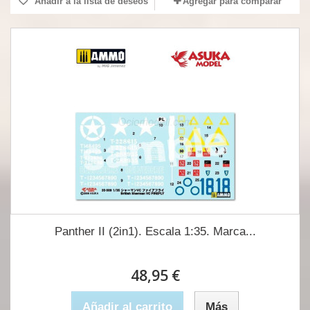
Añadir a la lista de deseos
Agregar para comparar
Panther II (2in1). Escala 1:35. Marca...
48,95 €
Añadir al carrito
Más