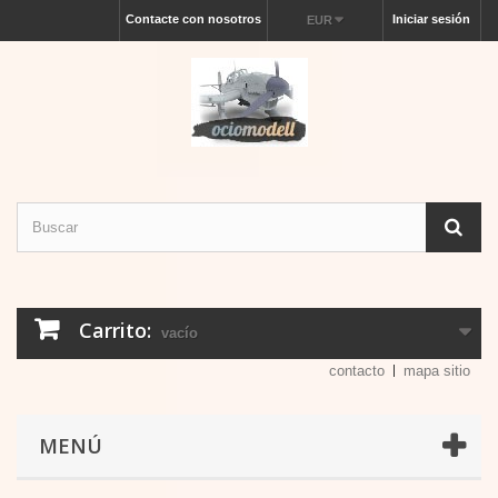
Contacte con nosotros
Iniciar sesión
EUR
Carrito:
vacío
contacto
mapa sitio
MENÚ