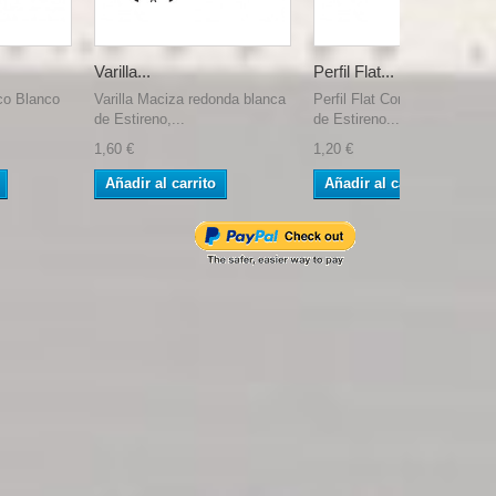
Varilla...
Perfil Flat...
co Blanco
Varilla Maciza redonda blanca
Perfil Flat Conector, en " H "
de Estireno,...
de Estireno...
1,60 €
1,20 €
Añadir al carrito
Añadir al carrito