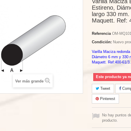
Varilla Maciza
Estireno, Diám
largo 330 mm.
Maquett. Ref: 
Referencia
OM-MQ10
Condición:
Nuevo pro
Varilla Maciza redonda
Diámetro 6 mm y 330 
Maquett. Ref:400-61/3.
Este producto ya n
Ver más grande
Tweet
Compa
Pinterest
No hay puntos d
producto.