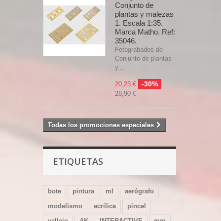
Conjunto de
plantas y malezas
1. Escala 1:35.
Marca Matho. Ref:
35046.
Fotograbados de
Conjunto de plantas
y...
-30%
20,23 €
28,90 €
Todas los promociones especiales
ETIQUETAS
bote
pintura
ml
aerógrafo
modelismo
acrílica
pincel
vallejo
AK
INTERACTIVE
mm