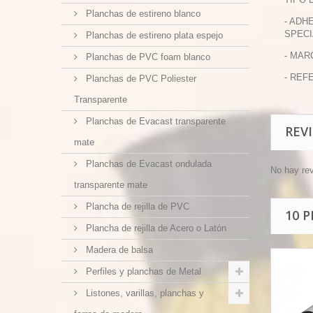
Planchas de estireno blanco
- ADH
SPECI
Planchas de estireno plata espejo
- MAR
Planchas de PVC foam blanco
- REFE
Planchas de PVC Poliester
Transparente
Planchas de Evacast transparente
REV
mate
Planchas de Evacast ondulada
No hay re
transparente mate
Plancha de rejilla de PVC
10 
Plancha de rejilla de Acero o Latón
Madera de balsa
Perfiles y planchas de Metal
Listones, varillas, planchas y