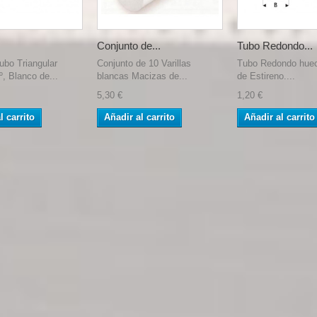
Conjunto de...
Tubo Redondo...
Tubo Triangular
Conjunto de 10 Varillas
Tubo Redondo hue
, Blanco de...
blancas Macizas de...
de Estireno....
5,30 €
1,20 €
l carrito
Añadir al carrito
Añadir al carrito