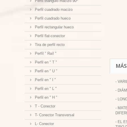
Perfil triangulo macizo 90º
Perfil cuadrado macizo
Perfil cuadrado hueco
Perfil rectangular hueco
Perfil flat-conector
Tira de perfil recto
Perfíl " Raíl "
Perfil en " T "
MÁS
Perfil en " U "
Perfil en " I "
- VAR
Perfil en " L "
- DIÁ
Perfil en " H "
- LON
T - Conector
- MAT
DIFER
T- Conector Transversal
- EL 
L- Conector
TIPO 