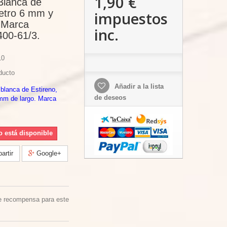
1,90 €
 Blanca de
etro 6 mm y
impuestos
 Marca
inc.
400-61/3.
10
ducto
Añadir a la lista
 blanca de Estireno,
de deseos
mm de largo. Marca
o está disponible
rtir
Google+
e recompensa para este