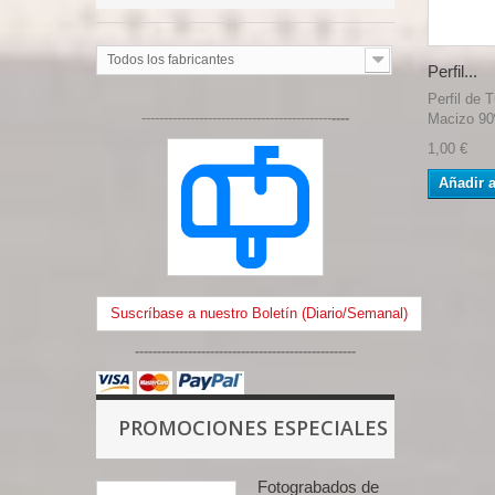
Todos los fabricantes
Perfil...
Perfil de 
-------------------------------------------
----
Macizo 90º
1,00 €
Añadir a
Suscríbase a nuestro Boletín (Diario/Semanal)
--------------------------------------------------
PROMOCIONES ESPECIALES
Fotograbados de