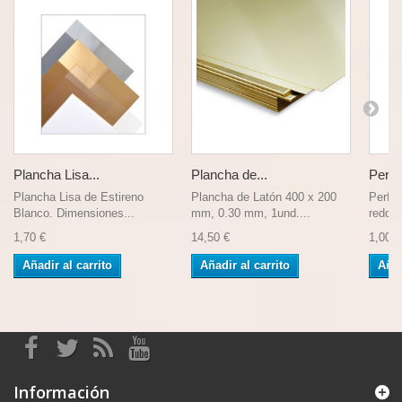
Plancha Lisa...
Plancha de...
Perfil
Plancha Lisa de Estireno
Plancha de Latón 400 x 200
Perfi
Blanco. Dimensiones...
mm, 0.30 mm, 1und....
redond
1,70 €
14,50 €
1,00 €
Añadir al carrito
Añadir al carrito
Añad
Información