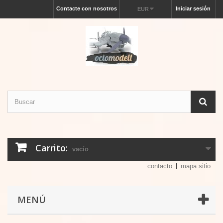
Contacte con nosotros
Iniciar sesión
EUR
Carrito:
vacío
contacto
mapa sitio
MENÚ