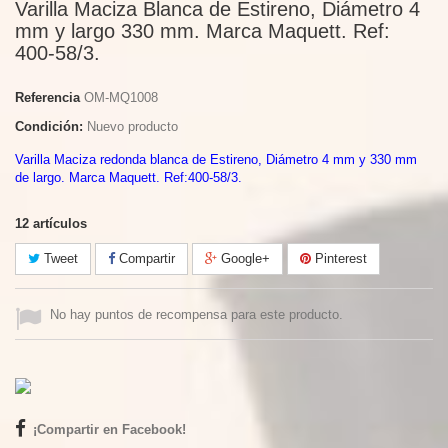
Varilla Maciza Blanca de Estireno, Diámetro 4
mm y largo 330 mm. Marca Maquett. Ref:
400-58/3.
Referencia
OM-MQ1008
Condición:
Nuevo producto
Varilla Maciza redonda blanca de Estireno, Diámetro 4 mm y 330 mm
de largo. Marca Maquett. Ref:400-58/3.
12
artículos
Tweet
Compartir
Google+
Pinterest
No hay puntos de recompensa para este producto.
¡Compartir en Facebook!