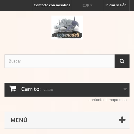
Contacte con nosotros
Iniciar sesión
EUR
Carrito:
vacío
contacto
mapa sitio
MENÚ