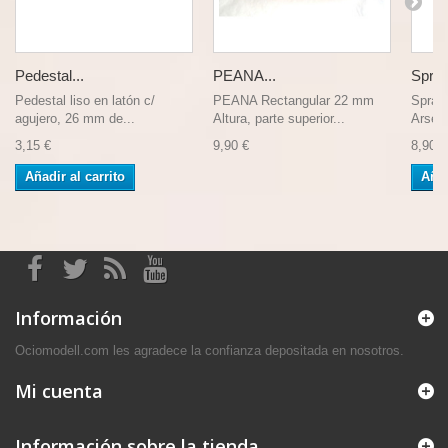
Pedestal...
PEANA...
Spray 
Pedestal liso en latón c/
PEANA Rectangular 22 mm
Spray 
agujero, 26 mm de...
Altura, parte superior...
Arsena
3,15 €
9,90 €
8,90 €
Añadir al carrito
Añad
Información
Ociomodell.com les agradece la confianza depositada en nosotros.
Mi cuenta
Información sobre la tienda