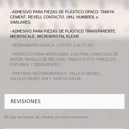
- ADHESIVO PARA PIEZAS DE PLÁSTICO OPACO: TAMIYA
CEMENT, REVELL CONTACTO, UHU, HUMBROL o
SIMILARES.
- ADHESIVO PARA PIEZAS DE PLÁSTICO TRANSPARENTE:
MICROSCALE, MICROKRISTAL KLEAR.
- HERRAMIENTA BÁSICA: CUTTER X-ACTO Nº1.
- PRODUCTO PARA MODELISMO: LIJA FINA o LIMA COLA DE
RATÓN, MASILLA DE RELLENO, TAMIYA PUTTY, PINCELES,
PINTURAS Y DISOLVENTES.
- PINTURAS RECOMENDABLES: VALLEJO MODEL ,
VALLEJO MODEL AIR Y TAMIYA COLOR.
REVISIONES
No hay revisiones de clientes en estos momentos.