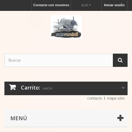
Contacte con nosotros
Iniciar sesión
EUR
Carrito:
vacío
contacto
mapa sitio
MENÚ