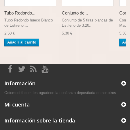
Tubo Redondo...
Conjunto de...
Conju
Tubo Redondo hueco Blanco
Conjunto de 5 tiras blancas de
Conjun
de Estireno....
Estileno de 3,20...
Maciza
2,50 €
5,30 €
5,30 €
Añadir al carrito
Añad
Información
Ociomodell.com les agradece la confianza depositada en nosotros.
Mi cuenta
Información sobre la tienda