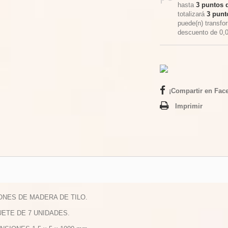
hasta
3
puntos d
totalizará
3
punto
puede(n) transfo
descuento de
0,
¡Compartir en Fac
Imprimir
TONES DE MADERA DE TILO.
UETE DE 7 UNIDADES.