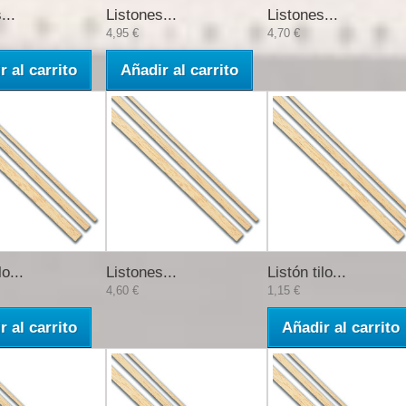
...
Listones...
Listones...
4,95 €
4,70 €
r al carrito
Añadir al carrito
lo...
Listones...
Listón tilo...
4,60 €
1,15 €
r al carrito
Añadir al carrito