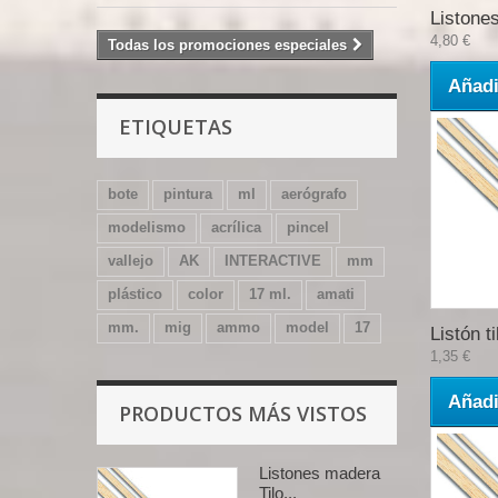
Listones
4,80 €
Todas los promociones especiales
Añadi
ETIQUETAS
bote
pintura
ml
aerógrafo
modelismo
acrílica
pincel
vallejo
AK
INTERACTIVE
mm
plástico
color
17 ml.
amati
mm.
mig
ammo
model
17
Listón ti
1,35 €
Añadi
PRODUCTOS MÁS VISTOS
Listones madera
Tilo...