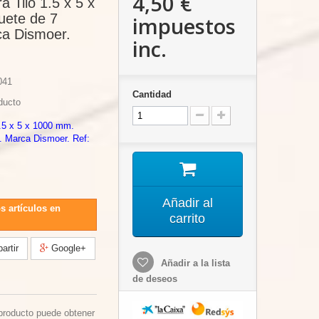
4,50 €
 Tilo 1.5 x 5 x
ete de 7
impuestos
ca Dismoer.
inc.
041
Cantidad
ducto
1.5 x 5 x 1000 mm.
. Marca Dismoer. Ref:
Añadir al
s artículos en
carrito
rtir
Google+
Añadir a la lista
de deseos
producto puede obtener