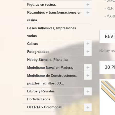
- DIME
Figuras en resina.
- REF:
Recambios y transformaciones en
- MAR
resina.
Bases Adhesivas, Impresiones
REV
varias
Calcas
No hay re
Fotograbados
Hobby Stencils, Plantillas
30 
Modelismo Naval en Madera.
Modelismo de Construcciones,
puzzles, ladrillos, 3D...
Libros y Revistas
Portada tienda
OFERTAS Ociomodell