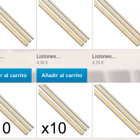
...
Listones...
Listones...
4,30 €
4,70 €
r al carrito
Añadir al carrito