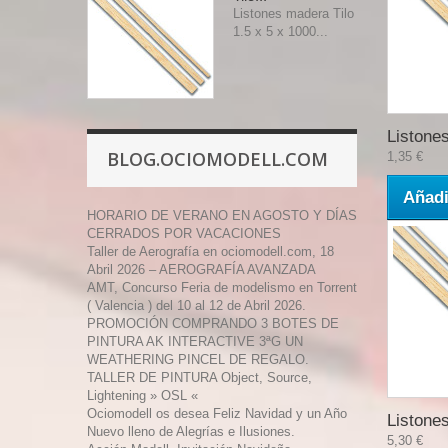
Listones madera Tilo
1.5 x 5 x 1000...
Listones
BLOG.OCIOMODELL.COM
1,35 €
Añadi
HORARIO DE VERANO EN AGOSTO Y DÍAS
CERRADOS POR VACACIONES
Taller de Aerografía en ociomodell.com, 18
Abril 2026 – AEROGRAFÍA AVANZADA
AMT, Concurso Feria de modelismo en Torrent
( Valencia ) del 10 al 12 de Abril 2026.
PROMOCIÓN COMPRANDO 3 BOTES DE
PINTURA AK INTERACTIVE 3ªG UN
WEATHERING PINCEL DE REGALO.
TALLER DE PINTURA Object, Source,
Lightening » OSL «
Ociomodell os desea Feliz Navidad y un Año
Listones
Nuevo lleno de Alegrías e Ilusiones.
5,30 €