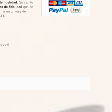
e fidelidad
. Su carrito
s de fidelidad
que se
rmar en un vale de
04 €
.
ebook!