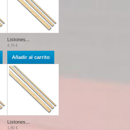
Listones...
4,70 €
Añadir al carrito
Listones...
1,80 €