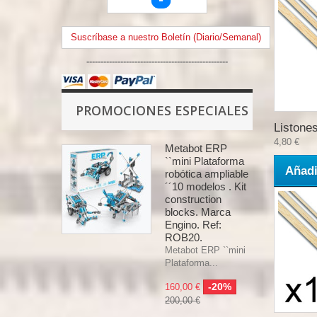
Suscríbase a nuestro Boletín (Diario/Semanal)
--------------------------------------------------
PROMOCIONES ESPECIALES
Listones
4,80 €
Metabot ERP
``mini Plataforma
Añadi
robótica ampliable
´´10 modelos . Kit
construction
blocks. Marca
Engino. Ref:
ROB20.
Metabot ERP ``mini
Plataforma...
-20%
160,00 €
200,00 €