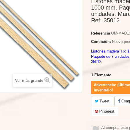
Listones madera
1000 mm. Paqu
unidades. Mar
Ref: 35012.
Referencia
OM-MAD1
Condición:
Nuevo pro
Listones madera Tilo 
Paquete de 7 unidades
35012.
1
Elemento
Ver más grande
Advertencia: ¡Último
inventario!
Tweet
Compa
Pinterest
Al comprar este 