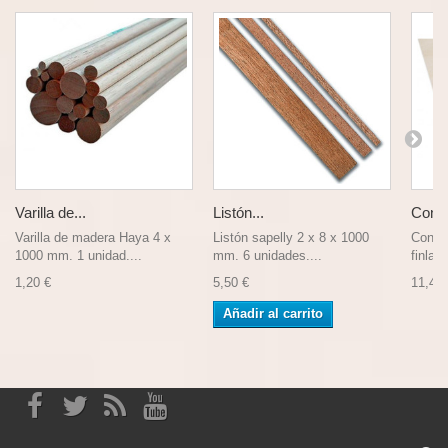
Varilla de...
Listón...
Contr
Varilla de madera Haya 4 x
Listón sapelly 2 x 8 x 1000
Contr
1000 mm. 1 unidad....
mm. 6 unidades....
finlan
1,20 €
5,50 €
11,45 
Añadir al carrito