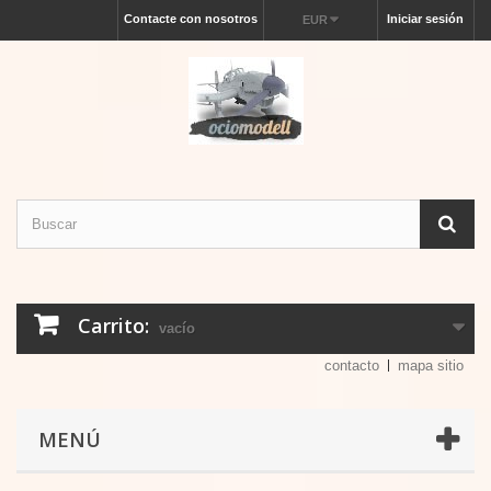
Contacte con nosotros
Iniciar sesión
EUR
Carrito:
vacío
contacto
mapa sitio
MENÚ