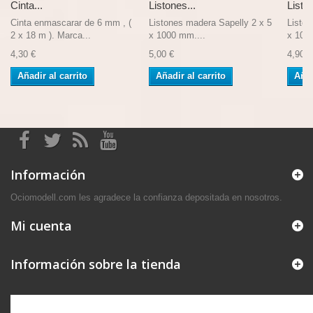
Cinta...
Listones...
Liston
Cinta enmascarar de 6 mm , (
Listones madera Sapelly 2 x 5
Liston
2 x 18 m ). Marca...
x 1000 mm....
x 100
4,30 €
5,00 €
4,90 €
Añadir al carrito
Añadir al carrito
Añad
Información
Ociomodell.com les agradece la confianza depositada en nosotros.
Mi cuenta
Información sobre la tienda