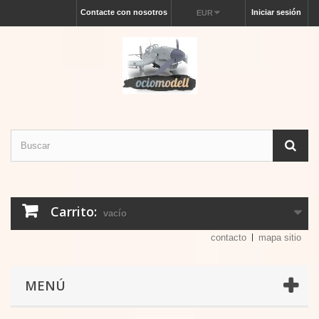
Contacte con nosotros
Iniciar sesión
EUR
Carrito:
vacío
contacto
mapa sitio
MENÚ