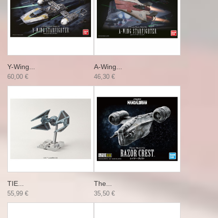
Y-Wing...
A-Wing...
60,00 €
46,30 €
TIE...
The...
55,99 €
35,50 €