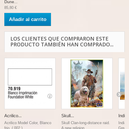
Dune...
85,80 €
Añadir al carrito
LOS CLIENTES QUE COMPRARON ESTE
PRODUCTO TAMBIÉN HAN COMPRADO...
Acrilico...
Skull...
India
Acrilico Model Color, Blanco
Skull Clan-long-distance raid.
Indian
frio, ( 002 )....
A new religion,...
Great 