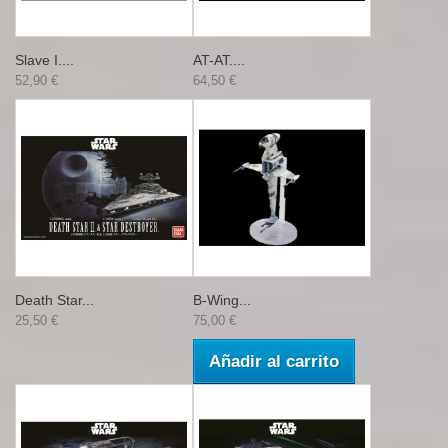
Slave I....
AT-AT....
52,90 €
64,50 €
Death Star...
B-Wing...
25,50 €
75,00 €
Añadir al carrito