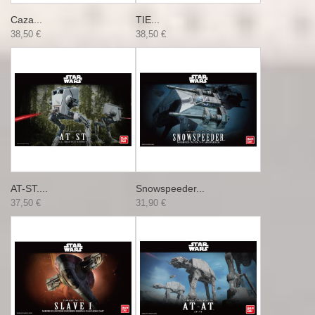
Caza...
TIE...
38,50 €
38,50 €
AT-ST....
Snowspeeder...
37,50 €
31,90 €