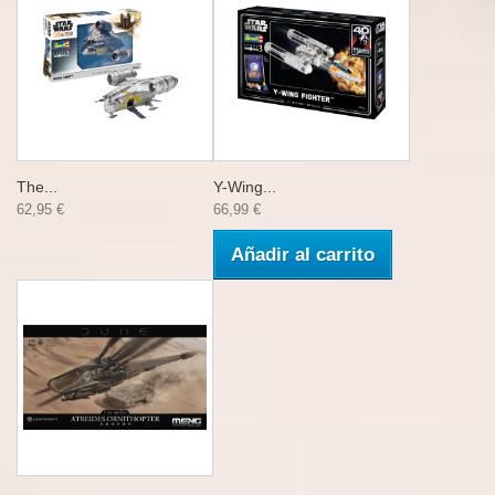
The...
Y-Wing...
62,95 €
66,99 €
Añadir al carrito