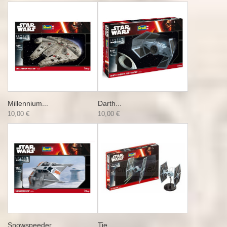
Millennium...
Darth...
10,00 €
10,00 €
Snowspeeder...
Tie...