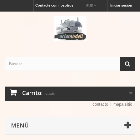
Contacte con nosotros
Iniciar sesión
EUR
Carrito:
vacío
contacto
mapa sitio
MENÚ