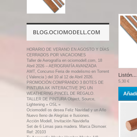
BLOG.OCIOMODELL.COM
HORARIO DE VERANO EN AGOSTO Y DÍAS
CERRADOS POR VACACIONES
Taller de Aerografía en ociomodell.com, 18
Abril 2026 – AEROGRAFÍA AVANZADA
AMT, Concurso Feria de modelismo en Torrent
Listón...
( Valencia ) del 10 al 12 de Abril 2026.
5,30 €
PROMOCIÓN COMPRANDO 3 BOTES DE
PINTURA AK INTERACTIVE 3ªG UN
Añadi
WEATHERING PINCEL DE REGALO.
TALLER DE PINTURA Object, Source,
Lightening » OSL «
Ociomodell os desea Feliz Navidad y un Año
Nuevo lleno de Alegrías e Ilusiones.
Acción Modell, Invitación Navideña
Set de 6 Limas para madera. Marca Dismoer.
Ref: 20103