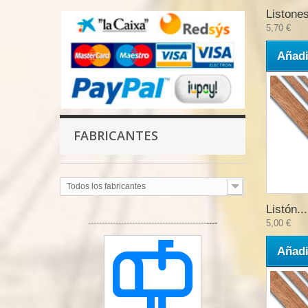
Listones
5,70 €
Añadi
FABRICANTES
Todos los fabricantes
Listón...
-------------------------------------------
----
5,00 €
Añadi