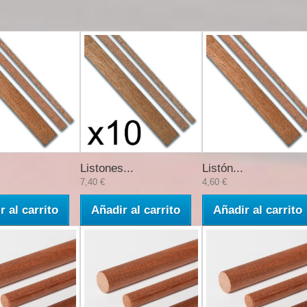
Listones...
Listón...
7,40 €
4,60 €
r al carrito
Añadir al carrito
Añadir al carrito