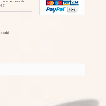
rmar en un vale de
04 €
.
ebook!