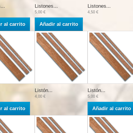
...
Listones...
Listones...
5,00 €
4,50 €
r al carrito
Añadir al carrito
Listón...
Listón...
4,00 €
5,00 €
r al carrito
Añadir al carrito