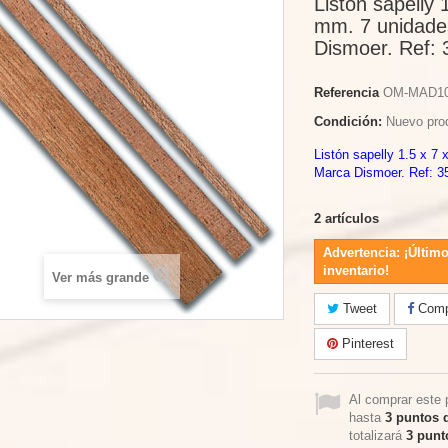
Listón sapelly 
mm. 7 unidade
Dismoer. Ref: 
Referencia
OM-MAD1
Condición:
Nuevo pro
Listón sapelly 1.5 x 7
Marca Dismoer. Ref: 3
2
artículos
Advertencia: ¡Último
inventario!
Ver más grande
Tweet
Compa
Pinterest
Al comprar este 
hasta
3
puntos d
totalizará
3
punto