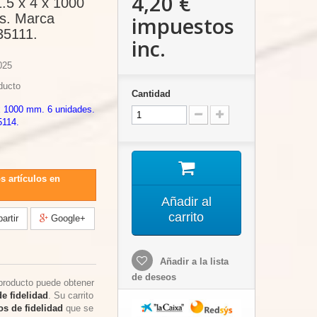
4,20 €
1.5 x 4 x 1000
s. Marca
impuestos
35111.
inc.
025
ducto
Cantidad
 x 1000 mm. 6 unidades.
5114.
s artículos en
Añadir al
carrito
rtir
Google+
Añadir a la lista
de deseos
producto puede obtener
e fidelidad
. Su carrito
s de fidelidad
que se