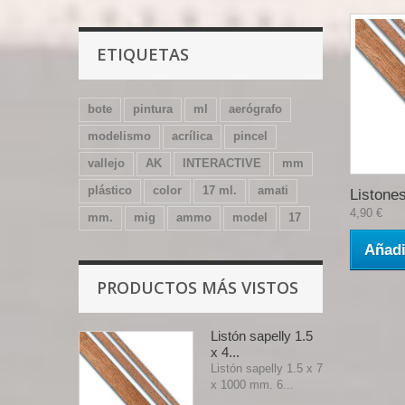
ETIQUETAS
bote
pintura
ml
aerógrafo
modelismo
acrílica
pincel
vallejo
AK
INTERACTIVE
mm
plástico
color
17 ml.
amati
Listones
4,90 €
mm.
mig
ammo
model
17
Añadi
PRODUCTOS MÁS VISTOS
Listón sapelly 1.5
x 4...
Listón sapelly 1.5 x 7
x 1000 mm. 6...