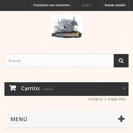
Contacte con nosotros
Iniciar sesión
EUR
Carrito:
vacío
contacto
mapa sitio
MENÚ