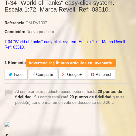
T-34 "World of Tanks" easy-click system.
Escala 1:72. Marca Revell. Ref: 03510.
Referencia
OM-RV1007
Condición:
Nuevo producto
T-34 "World of Tanks" easy-click system. Escala 1:72. Marca Revell.
Ref: 03510.
1
Elemento
Advertencia: ¡Últimos artículos en inventario!
Tweet
Compartir
Google+
Pinterest
Al comprar este producto puede obtener hasta
20
puntos de
fidelidad
. Su carrito totalizará
20
puntos de fidelidad
que se
puede(n) transformar en un vale de descuento de
0,26 €
.