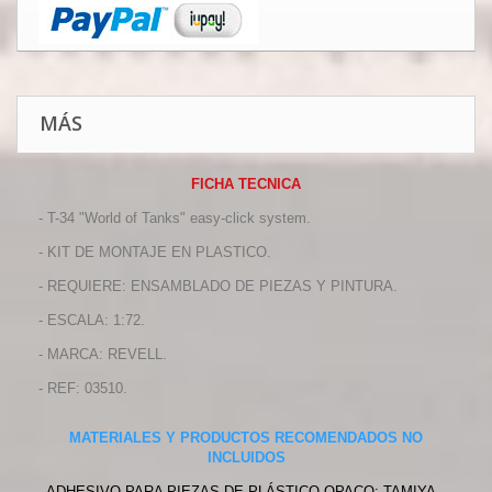
MÁS
FICHA TECNICA
- T-34 "World of Tanks" easy-click system.
- KIT DE MONTAJE EN PLASTICO.
- REQUIERE: ENSAMBLADO DE PIEZAS Y PINTURA.
- ESCALA: 1:72.
- MARCA: REVELL.
- REF: 03510.
MATERIALES Y PRODUCTOS RECOMENDADOS NO
INCLUIDOS
- ADHESIVO PARA PIEZAS DE PLÁSTICO OPACO: TAMIYA