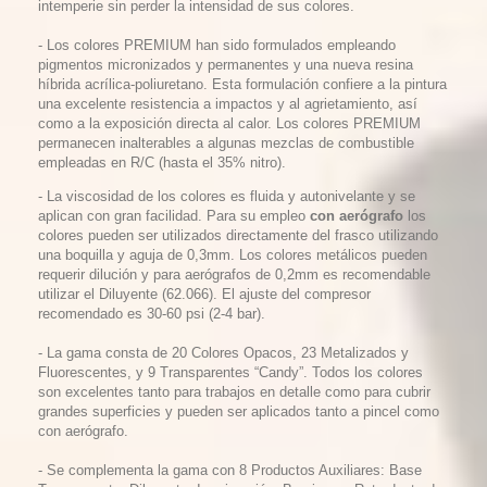
intemperie sin perder la intensidad de sus colores.
- Los colores PREMIUM han sido formulados empleando
pigmentos micronizados y permanentes y una nueva resina
híbrida acrílica-poliuretano. Esta formulación confiere a la pintura
una excelente resistencia a impactos y al agrietamiento, así
como a la exposición directa al calor. Los colores PREMIUM
permanecen inalterables a algunas mezclas de combustible
empleadas en R/C (hasta el 35% nitro).
- La viscosidad de los colores es fluida y autonivelante y se
aplican con gran facilidad. Para su empleo
con aerógrafo
los
colores pueden ser utilizados directamente del frasco utilizando
una boquilla y aguja de 0,3mm. Los colores metálicos pueden
requerir dilución y para aerógrafos de 0,2mm es recomendable
utilizar el Diluyente (62.066). El ajuste del compresor
recomendado es 30-60 psi (2-4 bar).
- La gama consta de 20 Colores Opacos, 23 Metalizados y
Fluorescentes, y 9 Transparentes “Candy”. Todos los colores
son excelentes tanto para trabajos en detalle como para cubrir
grandes superficies y pueden ser aplicados tanto a pincel como
con aerógrafo.
- Se complementa la gama con 8 Productos Auxiliares: Base