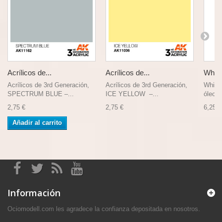
Acrílicos de...
Acrílicos de...
White.
Acrílicos de 3rd Generación,
Acrílicos de 3rd Generación,
White 
SPECTRUM BLUE –...
ICE YELLOW –...
óleos 
2,75 €
2,75 €
6,25 €
Añadir al carrito
Información
Ociomodell.com les agradece la confianza depositada en nosotros.