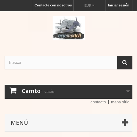
Contacte con nosotros
Iniciar sesión
EUR
Carrito:
vacío
contacto
mapa sitio
MENÚ