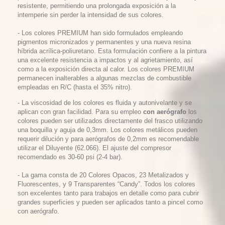
resistente, permitiendo una prolongada exposición a la
intemperie sin perder la intensidad de sus colores.
- Los colores PREMIUM han sido formulados empleando
pigmentos micronizados y permanentes y una nueva resina
híbrida acrílica-poliuretano. Esta formulación confiere a la pintura
una excelente resistencia a impactos y al agrietamiento, así
como a la exposición directa al calor. Los colores PREMIUM
permanecen inalterables a algunas mezclas de combustible
empleadas en R/C (hasta el 35% nitro).
- La viscosidad de los colores es fluida y autonivelante y se
aplican con gran facilidad. Para su empleo
con aerógrafo
los
colores pueden ser utilizados directamente del frasco utilizando
una boquilla y aguja de 0,3mm. Los colores metálicos pueden
requerir dilución y para aerógrafos de 0,2mm es recomendable
utilizar el Diluyente (62.066). El ajuste del compresor
recomendado es 30-60 psi (2-4 bar).
- La gama consta de 20 Colores Opacos, 23 Metalizados y
Fluorescentes, y 9 Transparentes “Candy”. Todos los colores
son excelentes tanto para trabajos en detalle como para cubrir
grandes superficies y pueden ser aplicados tanto a pincel como
con aerógrafo.