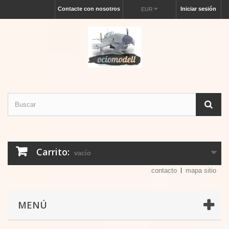
Contacte con nosotros
Iniciar sesión
EUR
Carrito:
vacío
contacto
mapa sitio
MENÚ