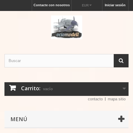
Contacte con nosotros
Iniciar sesión
EUR
Carrito:
vacío
contacto
mapa sitio
MENÚ