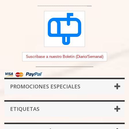
-------------------------------------------
----
Suscríbase a nuestro Boletín (Diario/Semanal)
--------------------------------------------------
PROMOCIONES ESPECIALES
ETIQUETAS