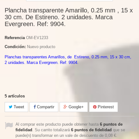
Plancha transparente Amarillo, 0.25 mm , 15 x
30 cm. De Estireno. 2 unidades. Marca
Evergreen. Ref: 9904.
Referencia
OM-EV1233
Condición:
Nuevo producto
Planchas transparentes Amarillos, de Estireno, 0.25 mm, 15 x 30 cm,
2 unidades. Marca Evergreen. Ref: 9904.
5
artículos
Tweet
Compartir
Google+
Pinterest
Al comprar este producto puede obtener hasta
6
puntos de
fidelidad
. Su carrito totalizará
6
puntos de fidelidad
que se
puede(n) transformar en un vale de descuento de
0,08 €
.