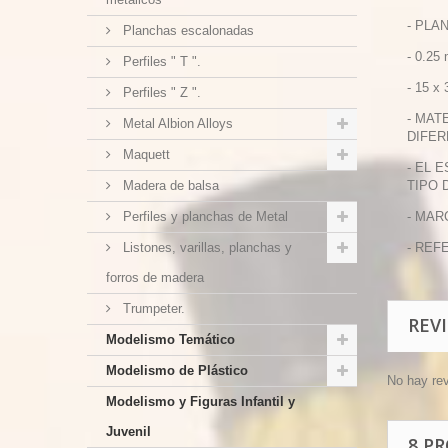
- PLA
Planchas escalonadas
- 0.25
Perfiles " T ".
- 15 x
Perfiles " Z ".
- MAT
Metal Albion Alloys
DIFER
Maquett
- EL 
Madera de balsa
TIPO 
Perfiles y planchas de Metal
- MAR
Listones, varillas, planchas y
- REF
forros de madera
Trumpeter.
REV
Modelismo Temático
Modelismo de Plástico
No hay re
Modelismo y Figuras Infantil y
Juvenil
8 P