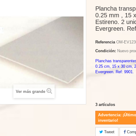
Plancha transp
0.25 mm , 15 
Estireno. 2 un
Evergreen. Ref
Referencia
OM-EV123
Condición:
Nuevo pro
Planchas transparente
0.25 cm, 15 x 30 cm, 
Evergreen. Ref: 9901.
Ver más grande
3
artículos
Advertencia: ¡Último
inventario!
Tweet
Compa