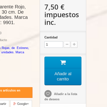
7,50 €
arente Rojo,
x 30 cm. De
impuestos
idades. Marca
inc.
: 9901.
0
Cantidad
ducto
s Rojas, de Estireno,
2 unidades. Marca
Añadir al
carrito
s artículos en
Añadir a la lista
de deseos
rtir
Google+