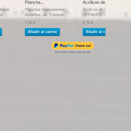
Plancha...
Acrílicos de...
tireno
Planchas transparentes
Acrílicos de 3rd Generación,
s...
Amarillos, de Estireno,...
OFFWHITE –...
7,50 €
2,75 €
Añadir al carrito
Añadir al carrito