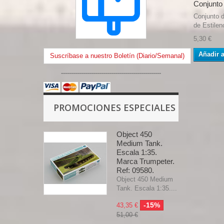
Conjunto 
Conjunto d
de Estilen
5,30 €
Añadir a
Suscríbase a nuestro Boletín (Diario/Semanal)
--------------------------------------------------
PROMOCIONES ESPECIALES
Object 450
Medium Tank.
Escala 1:35.
Marca Trumpeter.
Ref: 09580.
Object 450 Medium
Tank. Escala 1:35....
-15%
43,35 €
51,00 €