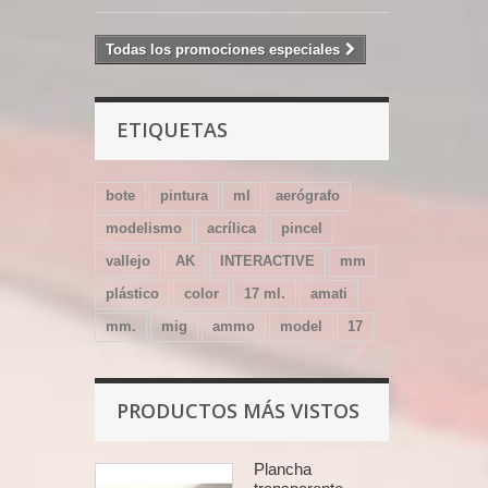
Todas los promociones especiales
ETIQUETAS
bote
pintura
ml
aerógrafo
modelismo
acrílica
pincel
vallejo
AK
INTERACTIVE
mm
plástico
color
17 ml.
amati
mm.
mig
ammo
model
17
PRODUCTOS MÁS VISTOS
Plancha