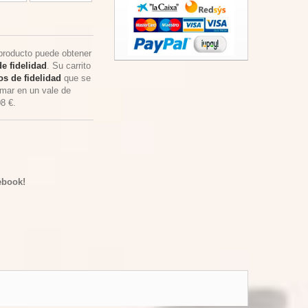
producto puede obtener
e fidelidad
. Su carrito
s de fidelidad
que se
rmar en un vale de
08 €
.
ebook!