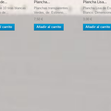
de...
Plancha...
Plancha Lisa...
e 10 tiras blancas
Planchas transparentes
Plancha Lisa de Es
o de...
Verdes, de Estireno,...
Blanco. Dimensione
7,50 €
3,00 €
l carrito
Añadir al carrito
Añadir al carrito