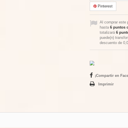
Pinterest
Al comprar este 
hasta
6
puntos d
totalizará
6
punto
puede(n) transfo
descuento de
0,
¡Compartir en Fac
Imprimir