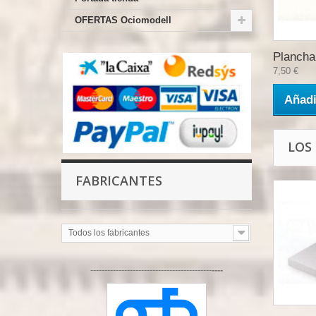
OFERTAS Ociomodell
Plancha.
7,50 €
Añadi
LOS
FABRICANTES
Todos los fabricantes
-------------------------------------------
----