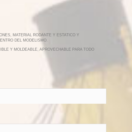
ONES, MATERIAL RODANTE Y ESTATICO Y
DENTRO DEL MODELISMO.
EXIBLE Y MOLDEABLE, APROVECHABLE PARA TODO