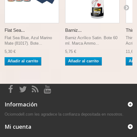
Flat Sea...
Barniz...
Thinne
Flat Sea Blue, Azul Marino
Barniz Acrílico Satin. Bote 60
Thinne
Mate (81017). Bote...
ml. Marca Ammo...
Acríli
5,30 €
5,75 €
11,60 
Añadir al carrito
Añadir al carrito
Añad
Información
Ociomodell.com les agradece la confianza depositada en nosotros.
Mi cuenta