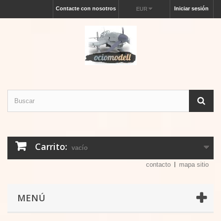
Contacte con nosotros
Iniciar sesión
EUR
Carrito:
vacío
contacto
mapa sitio
MENÚ