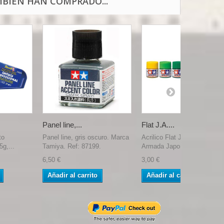
BIÉN HAN COMPRADO...
Panel line,...
Flat J.A....
to
Panel line, gris oscuro. Marca
Acrilico Flat J.A. Grey,
5g,...
Tamiya. Ref: 87199.
Armada Japonesa Gris...
6,50 €
3,00 €
Añadir al carrito
Añadir al carrito