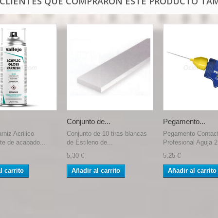
 CLIENTES QUE COMPRARON ESTE PRODUCTO TAM
.
Conjunto de...
Pegamento...
rniz Acrilico
Conjunto de 10 tiras blancas
Pegamento Contac
te de acabado...
de Estileno de...
Profesional Aguja 2
5,30 €
5,25 €
l carrito
Añadir al carrito
Añadir al carrito