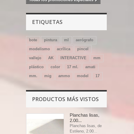
ETIQUETAS
bote
pintura
ml
aerógrafo
modelismo
acrílica
pincel
vallejo
AK
INTERACTIVE
mm
plástico
color
17 ml.
amati
mm.
mig
ammo
model
17
PRODUCTOS MÁS VISTOS
Planchas lisas,
2.00...
Planchas lisas, de
Estileno, 2.00...