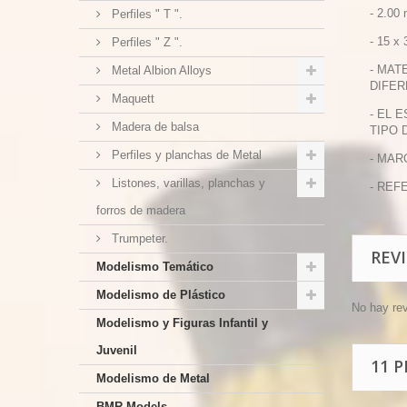
- 2.00
Perfiles " T ".
- 15 x
Perfiles " Z ".
- MAT
Metal Albion Alloys
DIFER
Maquett
- EL 
Madera de balsa
TIPO 
Perfiles y planchas de Metal
- MAR
Listones, varillas, planchas y
- REF
forros de madera
Trumpeter.
REV
Modelismo Temático
Modelismo de Plástico
No hay re
Modelismo y Figuras Infantil y
Juvenil
11 
Modelismo de Metal
BMR Models.