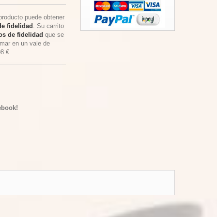
producto puede obtener
e fidelidad
. Su carrito
s de fidelidad
que se
rmar en un vale de
08 €
.
ebook!