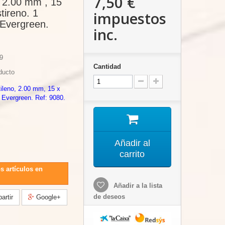
7,50 €
, 2.00 mm , 15
tireno. 1
impuestos
 Evergreen.
inc.
9
Cantidad
ducto
ileno, 2.00 mm, 15 x
 Evergreen. Ref: 9080.
Añadir al
carrito
s artículos en
Añadir a la lista
de deseos
rtir
Google+