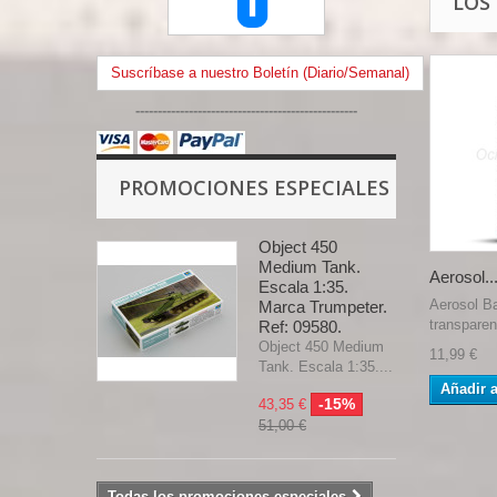
LOS
Suscríbase a nuestro Boletín (Diario/Semanal)
--------------------------------------------------
PROMOCIONES ESPECIALES
Object 450
Medium Tank.
Aerosol..
Escala 1:35.
Aerosol Ba
Marca Trumpeter.
transparen
Ref: 09580.
Object 450 Medium
11,99 €
Tank. Escala 1:35....
Añadir a
-15%
43,35 €
51,00 €
Todas los promociones especiales