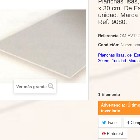
Planchas lisas
x 30 cm. De Es
unidad. Marca
Ref: 9080.
Referencia
OM-EV122
Condición:
Nuevo pro
Planchas lisas, de Est
30 cm, 1unidad. Marca
Ver más grande
1
Elemento
Advertencia: ¡Último
inventario!
Tweet
Compa
Pinterest