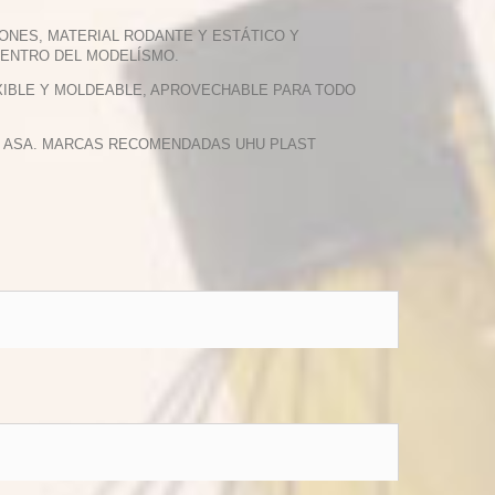
ONES, MATERIAL RODANTE Y ESTÁTICO Y
DENTRO DEL MODELÍSMO.
LEXIBLE Y MOLDEABLE, APROVECHABLE PARA TODO
 Y ASA. MARCAS RECOMENDADAS UHU PLAST