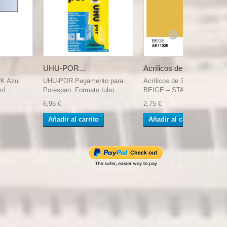
UHU-POR...
Acrílicos de...
UK Azul
UHU-POR Pegamento para
Acrílicos de 3rd Generación,
l...
Porespan. Formato tubo...
BEIGE – STANDARD....
6,95 €
2,75 €
Añadir al carrito
Añadir al carrito