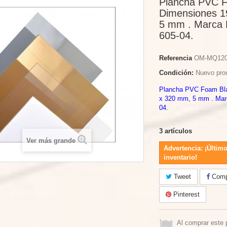
Plancha PVC F
Dimensiones 1
5 mm . Marca 
605-04.
Referencia
OM-MQ12
Condición:
Nuevo pro
Plancha PVC Foam Bla
x 320 mm, 5 mm . Marc
04.
3
artículos
Ver más grande
Advertencia: ¡Último
inventario!
Tweet
Compa
Pinterest
Al comprar este 