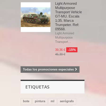
Light Armored
Multipurpose
Transport Vehicle
GT-MU. Escala
1:35. Marca
Trumpeter. Ref:
09568.
Light Armored
Multipurpose
Transport...
-15%
39,36 €
46,30 €
Todas los promociones especiales
ETIQUETAS
bote
pintura
ml
aerógrafo