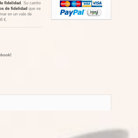
e fidelidad
. Su carrito
s de fidelidad
que se
rmar en un vale de
08 €
.
ebook!