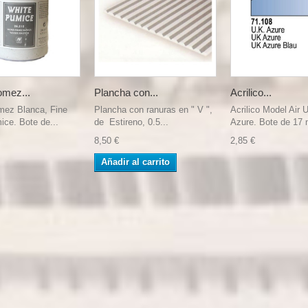
omez...
Plancha con...
Acrilico...
mez Blanca, Fine
Plancha con ranuras en " V ",
Acrilico Model Air 
ce. Bote de...
de Estireno, 0.5...
Azure. Bote de 17 m
8,50 €
2,85 €
Añadir al carrito