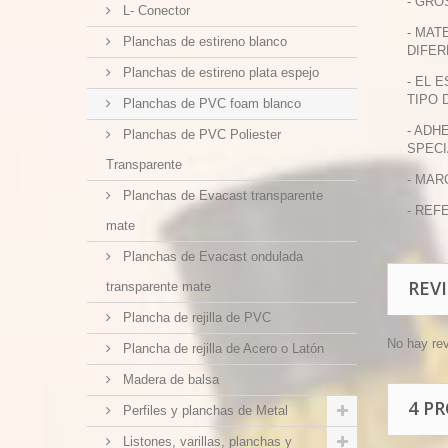
- GRO
L- Conector
- MAT
Planchas de estireno blanco
DIFER
Planchas de estireno plata espejo
- EL 
TIPO 
Planchas de PVC foam blanco
- ADH
Planchas de PVC Poliester
SPECI
Transparente
- MAR
Planchas de Evacast transparente
- REFE
mate
Planchas de Evacast ondulada
REV
transparente mate
Plancha de rejilla de PVC
No hay re
Plancha de rejilla de Acero o Latón
Madera de balsa
4 P
Perfiles y planchas de Metal
Listones, varillas, planchas y