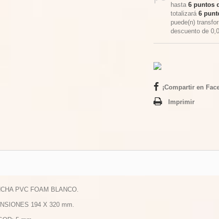
hasta
6
puntos d
totalizará
6
punto
puede(n) transfo
descuento de
0,
¡Compartir en Fac
Imprimir
NCHA PVC FOAM BLANCO.
ENSIONES 194 X 320 mm.