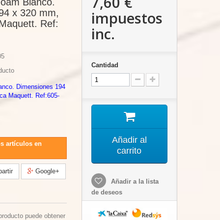
7,60 €
oam Blanco.
94 x 320 mm,
impuestos
Maquett. Ref:
inc.
05
Cantidad
ducto
nco. Dimensiones 194
a Maquett. Ref:605-
Añadir al
s artículos en
carrito
rtir
Google+
Añadir a la lista
de deseos
producto puede obtener