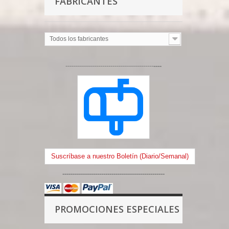
FABRICANTES
Todos los fabricantes
-------------------------------------------
----
Suscríbase a nuestro Boletín (Diario/Semanal)
--------------------------------------------------
PROMOCIONES ESPECIALES