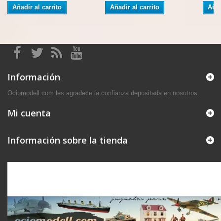
Añadir al carrito
Añadir al carrito
Añad
Información
Ociomodell.com les agradece la confianza depositada en nosotros.
Mi cuenta
Información sobre la tienda