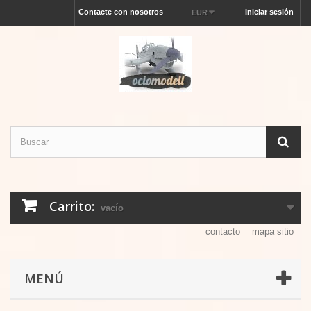
Contacte con nosotros
Iniciar sesión
EUR
Carrito:
vacío
contacto
mapa sitio
MENÚ