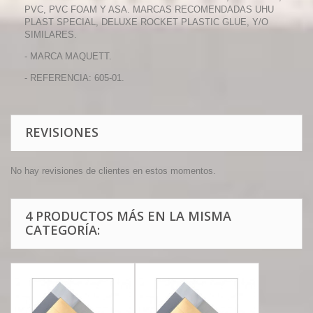
PVC, PVC FOAM Y ASA. MARCAS RECOMENDADAS UHU
PLAST SPECIAL, DELUXE ROCKET PLASTIC GLUE, Y/O
SIMILARES.
- MARCA MAQUETT.
- REFERENCIA: 605-01.
REVISIONES
No hay revisiones de clientes en estos momentos.
4 PRODUCTOS MÁS EN LA MISMA
CATEGORÍA: