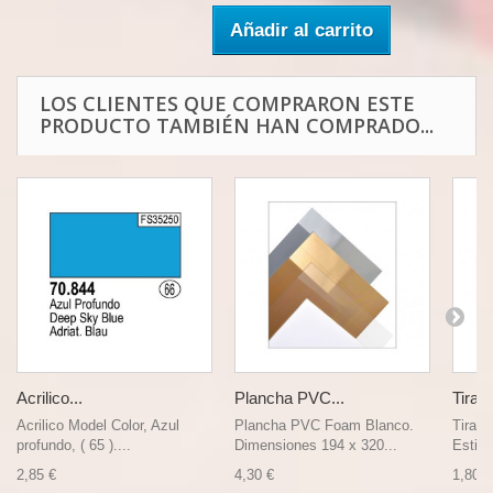
Añadir al carrito
LOS CLIENTES QUE COMPRARON ESTE
PRODUCTO TAMBIÉN HAN COMPRADO...
Acrilico...
Plancha PVC...
Tira d
Acrilico Model Color, Azul
Plancha PVC Foam Blanco.
Tira d
profundo, ( 65 )....
Dimensiones 194 x 320...
Estile
2,85 €
4,30 €
1,80 €