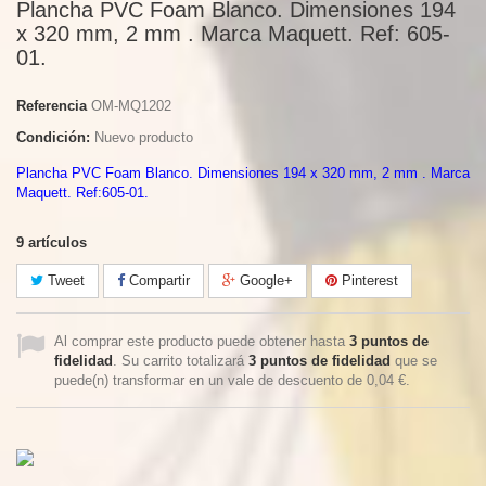
Plancha PVC Foam Blanco. Dimensiones 194
x 320 mm, 2 mm . Marca Maquett. Ref: 605-
01.
Referencia
OM-MQ1202
Condición:
Nuevo producto
Plancha PVC Foam Blanco. Dimensiones 194 x 320 mm, 2 mm . Marca
Maquett. Ref:605-01.
9
artículos
Tweet
Compartir
Google+
Pinterest
Al comprar este producto puede obtener hasta
3
puntos de
fidelidad
. Su carrito totalizará
3
puntos de fidelidad
que se
puede(n) transformar en un vale de descuento de
0,04 €
.