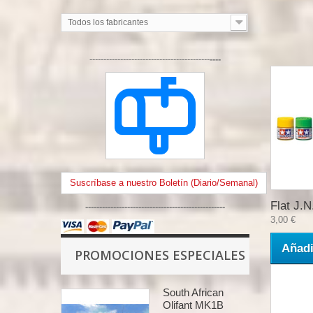
Todos los fabricantes
-------------------------------------------
----
Suscríbase a nuestro Boletín (Diario/Semanal)
Flat J.N.
--------------------------------------------------
3,00 €
Añadi
PROMOCIONES ESPECIALES
South African
Olifant MK1B