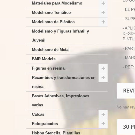
LO QU
Materiales para Modelismo
- EL 
Modelismo Temático
- SUP
Modelismo de Plástico
- APL
Modelismo y Figuras Infantil y
DESDE
PINTU
Juvenil
- PAR
Modelismo de Metal
- MAR
BMR Models.
- REF:
Figuras en resina.
Recambios y transformaciones en
resina.
REV
Bases Adhesivas, Impresiones
varias
No hay re
Calcas
Fotograbados
30 
Hobby Stencils, Plantillas