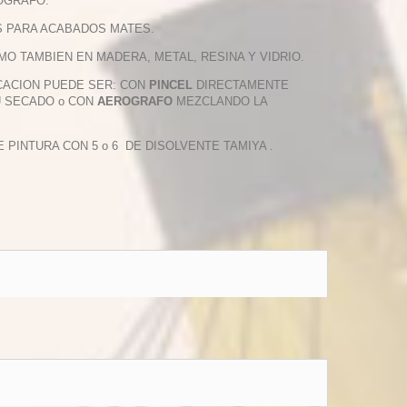
OGRAFO.
S PARA ACABADOS MATES.
O TAMBIEN EN MADERA, METAL, RESINA Y VIDRIO.
ICACION PUEDE SER: CON
PINCEL
DIRECTAMENTE
U SECADO o CON
AEROGRAFO
MEZCLANDO LA
INTURA CON 5 o 6 DE DISOLVENTE TAMIYA .