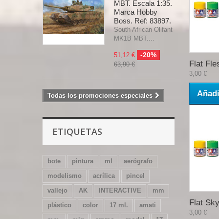
MBT. Escala 1:35.
Marca Hobby
Boss. Ref: 83897.
South African Olifant
MK1B MBT....
-20%
51,12 €
Flat Fles
63,90 €
3,00 €
Añadi
Todas los promociones especiales
ETIQUETAS
bote
pintura
ml
aerógrafo
modelismo
acrílica
pincel
vallejo
AK
INTERACTIVE
mm
Flat Sky
plástico
color
17 ml.
amati
3,00 €