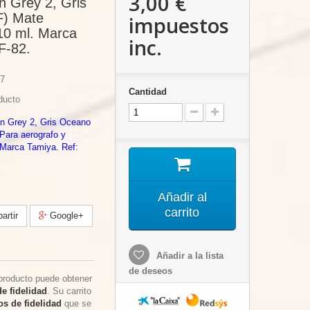
3,00 €
n Grey 2, Gris
F) Mate
impuestos
10 ml. Marca
inc.
F-82.
7
Cantidad
ducto
an Grey 2, Gris Oceano
Para aerografo y
 Marca Tamiya. Ref:
Añadir al
carrito
rtir
Google+
Añadir a la lista
de deseos
producto puede obtener
e fidelidad
. Su carrito
s de fidelidad
que se