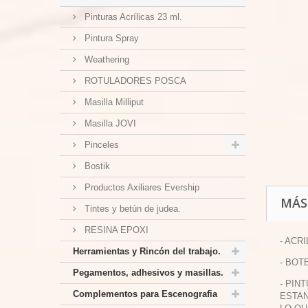
Pinturas Acrílicas 23 ml.
Pintura Spray
Weathering
ROTULADORES POSCA
Masilla Milliput
Masilla JOVI
Pinceles
Bostik
Productos Axiliares Evership
MÁS
Tintes y betún de judea.
RESINA EPOXI
- ACR
Herramientas y Rincón del trabajo.
- BOT
Pegamentos, adhesivos y masillas.
- PIN
Complementos para Escenografia
ESTAN