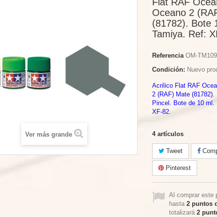
Flat RAF Ocea
Oceano 2 (RA
(81782). Bote 
Tamiya. Ref: X
Referencia
OM-TM109
Condición:
Nuevo pro
Acrilico Flat RAF Oce
2 (RAF) Mate (81782). 
Pincel. Bote de 10 ml.
XF-82.
4
artículos
Ver más grande
Tweet
Compa
Pinterest
Al comprar este 
hasta
2
puntos d
totalizará
2
punto