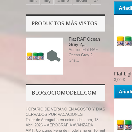
mm.
mig
ammo
model
17
Añadi
PRODUCTOS MÁS VISTOS
Flat RAF Ocean
Grey 2,...
Acrilico Flat RAF
Ocean Grey 2,
Gris...
Flat Ligh
3,00 €
BLOG.OCIOMODELL.COM
Añadi
HORARIO DE VERANO EN AGOSTO Y DÍAS
CERRADOS POR VACACIONES
Taller de Aerografía en ociomodell.com, 18
Abril 2026 – AEROGRAFÍA AVANZADA
AMT, Concurso Feria de modelismo en Torrent