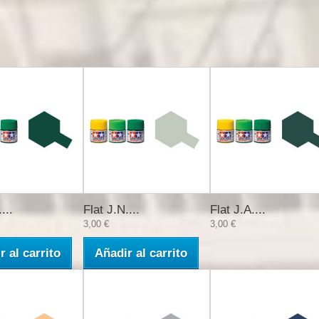
...
Flat J.N....
Flat J.A....
3,00 €
3,00 €
r al carrito
Añadir al carrito