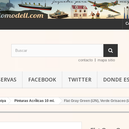
C
contacto
mapa sitio
SERVAS
FACEBOOK
TWITTER
DONDE E
miya
Pinturas Acrílicas 10 ml.
Flat Gray Green (IJN), Verde Grisaceo (