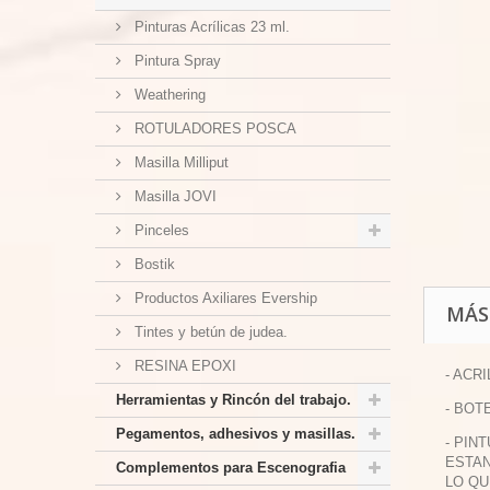
Pinturas Acrílicas 23 ml.
Pintura Spray
Weathering
ROTULADORES POSCA
Masilla Milliput
Masilla JOVI
Pinceles
Bostik
Productos Axiliares Evership
MÁS
Tintes y betún de judea.
RESINA EPOXI
- ACR
Herramientas y Rincón del trabajo.
- BOT
Pegamentos, adhesivos y masillas.
- PIN
ESTAN
Complementos para Escenografia
LO QU