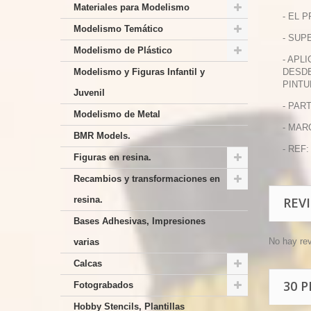
Materiales para Modelismo
- EL 
Modelismo Temático
- SUP
Modelismo de Plástico
- APL
Modelismo y Figuras Infantil y
DESDE
PINTU
Juvenil
- PAR
Modelismo de Metal
- MAR
BMR Models.
- REF:
Figuras en resina.
Recambios y transformaciones en
resina.
REV
Bases Adhesivas, Impresiones
No hay re
varias
Calcas
30 
Fotograbados
Hobby Stencils, Plantillas