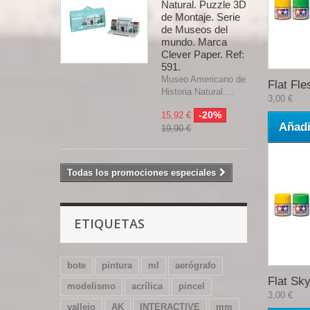
Natural. Puzzle 3D
de Montaje. Serie
de Museos del
mundo. Marca
Clever Paper. Ref:
591.
Museo Americano de
Flat Fles
Historia Natural....
3,00 €
-20%
15,92 €
Añadi
19,90 €
Todas los promociones especiales
ETIQUETAS
bote
pintura
ml
aerógrafo
Flat Sky
modelismo
acrílica
pincel
3,00 €
vallejo
AK
INTERACTIVE
mm