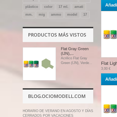
Añadi
plástico
color
17 ml.
amati
mm.
mig
ammo
model
17
PRODUCTOS MÁS VISTOS
Flat Gray Green
(IJN),...
Acrilico Flat Gray
Green (IJN), Verde...
Flat Ligh
3,00 €
Añadi
BLOG.OCIOMODELL.COM
HORARIO DE VERANO EN AGOSTO Y DÍAS
CERRADOS POR VACACIONES