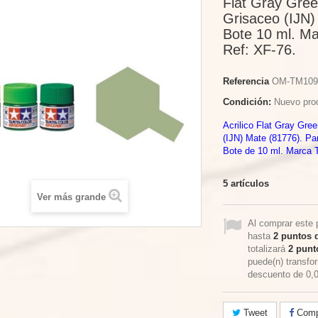
Flat Gray Gree
Grisaceo (IJN)
Bote 10 ml. Ma
Ref: XF-76.
Referencia
OM-TM109
Condición:
Nuevo pro
Acrilico Flat Gray Gre
(IJN) Mate (81776). Par
Bote de 10 ml. Marca 
5
artículos
Ver más grande
Al comprar este 
hasta
2
puntos d
totalizará
2
punto
puede(n) transfo
descuento de
0,
Tweet
Compa