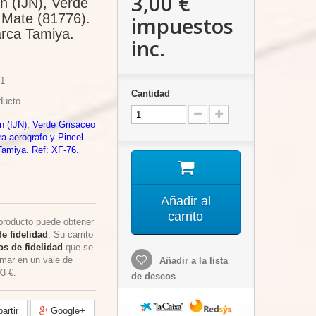
3,00 €
n (IJN), Verde
 Mate (81776).
impuestos
rca Tamiya.
inc.
1
Cantidad
ducto
en (IJN), Verde Grisaceo
a aerografo y Pincel.
Tamiya. Ref: XF-76.
Añadir al
carrito
producto puede obtener
e fidelidad
. Su carrito
s de fidelidad
que se
rmar en un vale de
Añadir a la lista
03 €
.
de deseos
rtir
Google+