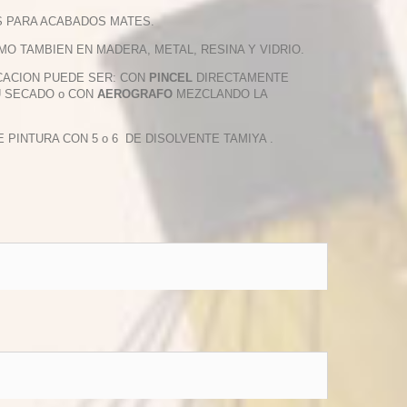
S PARA ACABADOS MATES.
O TAMBIEN EN MADERA, METAL, RESINA Y VIDRIO.
ICACION PUEDE SER: CON
PINCEL
DIRECTAMENTE
U SECADO o CON
AEROGRAFO
MEZCLANDO LA
INTURA CON 5 o 6 DE DISOLVENTE TAMIYA .