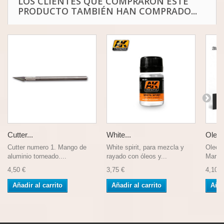
LOS CLIENTES QUE COMPRARON ESTE
PRODUCTO TAMBIÉN HAN COMPRADO...
Cutter...
White...
Oleo g
Cutter numero 1. Mango de
White spirit, para mezcla y
Oleo gr
aluminio torneado....
rayado con óleos y...
Marca 
4,50 €
3,75 €
4,10 €
Añadir al carrito
Añadir al carrito
Añad