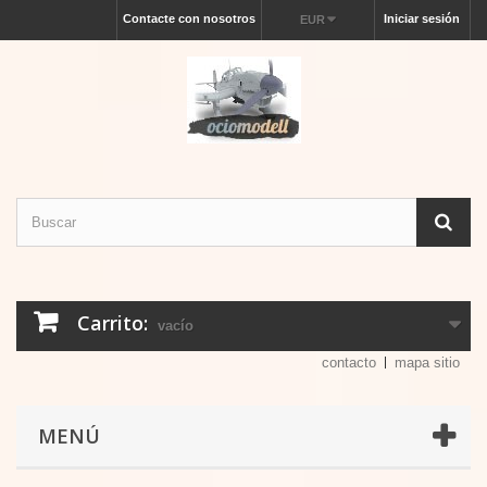
Contacte con nosotros
Iniciar sesión
EUR
Carrito:
vacío
contacto
mapa sitio
MENÚ