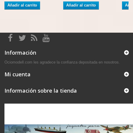
Añadir al carrito
Añadir al carrito
Añad
Información
Ociomodell.com les agradece la confianza depositada en nosotros.
Mi cuenta
Información sobre la tienda