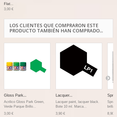
Flat...
3,00 €
LOS CLIENTES QUE COMPRARON ESTE
PRODUCTO TAMBIÉN HAN COMPRADO...
Gloss Park...
Lacquer...
Spray
Acrilico Gloss Park Green,
Lacquer paint, lacquer black.
Spray 
Verde Parque Brillo...
Bote 10 ml. Marca...
brillan
3,00 €
3,90 €
8,90 €