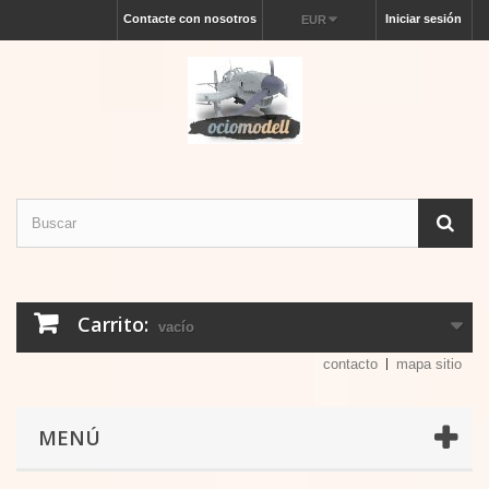
Contacte con nosotros
Iniciar sesión
EUR
Carrito:
vacío
contacto
mapa sitio
MENÚ