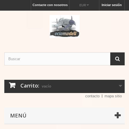
Contacte con nosotros
Iniciar sesión
EUR
Carrito:
vacío
contacto
mapa sitio
MENÚ