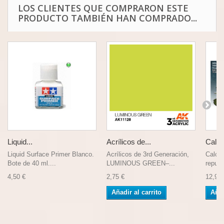
LOS CLIENTES QUE COMPRARON ESTE
PRODUCTO TAMBIÉN HAN COMPRADO...
Liquid...
Acrílicos de...
Calca
Liquid Surface Primer Blanco.
Acrílicos de 3rd Generación,
Calca
Bote de 40 ml....
LUMINOUS GREEN–...
republ
4,50 €
2,75 €
12,90 
Añadir al carrito
Añad