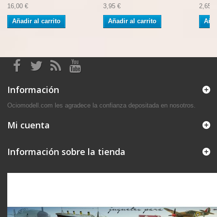
16,00 €
3,95 €
2,65 €
Añadir al carrito
Añadir al carrito
Añad
Información
Ociomodell.com les agradece la confianza depositada en nosotros.
Mi cuenta
Información sobre la tienda