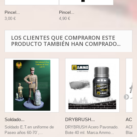
Pincel...
Pincel...
3,00 €
4,90 €
LOS CLIENTES QUE COMPRARON ESTE
PRODUCTO TAMBIÉN HAN COMPRADO...
Soldado...
DRYBRUSH...
ACRY
Soldado E.T.en uniforme de
DRYBRUSH Acero Pavonado.
ACRYL
Paseo años 60-70´,...
Bote 40 ml. Marca Ammo...
Black.