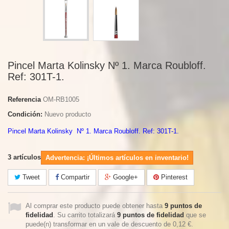
Pincel Marta Kolinsky Nº 1. Marca Roubloff.
Ref: 301T-1.
Referencia
OM-RB1005
Condición:
Nuevo producto
Pincel Marta Kolinsky Nº 1. Marca Roubloff. Ref: 301T-1.
3
artículos
Advertencia: ¡Últimos artículos en inventario!
Tweet
Compartir
Google+
Pinterest
Al comprar este producto puede obtener hasta
9
puntos de
fidelidad
. Su carrito totalizará
9
puntos de fidelidad
que se
puede(n) transformar en un vale de descuento de
0,12 €
.