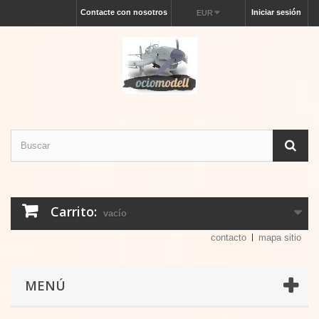
Contacte con nosotros
Iniciar sesión
EUR
Carrito:
vacío
contacto
mapa sitio
MENÚ