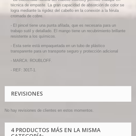
técnica de empaste.
La gran capacidad de absorción de color se
logra mediante la rigidez del cabello en la conexión a la férula
cromada de cobre.
-
El pincel tiene una punta afilada, que es necesaria para un
trabajo sutil y detallado.
El mango tiene un recubrimiento brillante
resistente a los químicos.
-
Esta serie está empaquetada en un tubo de plástico
transparente para un transporte seguro y protección adicional
- MARCA: ROUBLOFF.
- REF: 301T-1.
REVISIONES
No hay revisiones de clientes en estos momentos.
4 PRODUCTOS MÁS EN LA MISMA