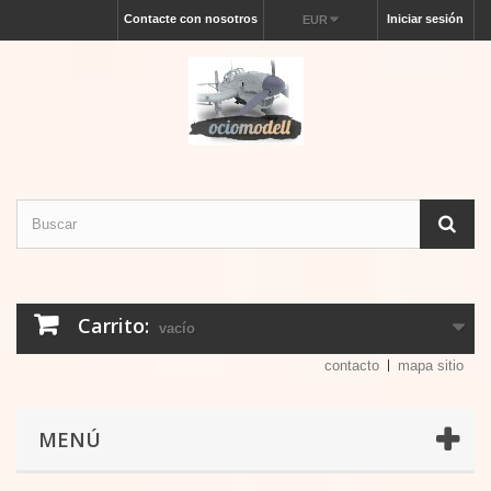
Contacte con nosotros
Iniciar sesión
EUR
Carrito:
vacío
contacto
mapa sitio
MENÚ