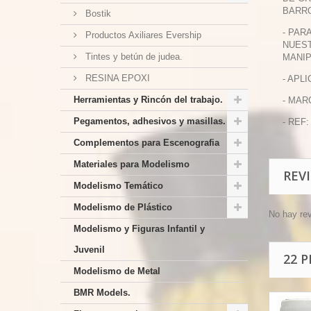
BARR
Bostik
- PAR
Productos Axiliares Evership
NUEST
Tintes y betún de judea.
MANIP
RESINA EPOXI
- APL
Herramientas y Rincón del trabajo.
- MAR
Pegamentos, adhesivos y masillas.
- REF:
Complementos para Escenografia
Materiales para Modelismo
REV
Modelismo Temático
Modelismo de Plástico
No hay re
Modelismo y Figuras Infantil y
Juvenil
22 
Modelismo de Metal
BMR Models.