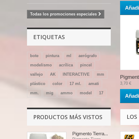
Añadi
Todas los promociones especiales
ETIQUETAS
bote
pintura
ml
aerógrafo
modelismo
acrílica
pincel
vallejo
AK
INTERACTIVE
mm
Pigment
3,70 €
plástico
color
17 ml.
amati
mm.
mig
ammo
model
17
Añadi
LOS
PRODUCTOS MÁS VISTOS
Pigmento Tierra...