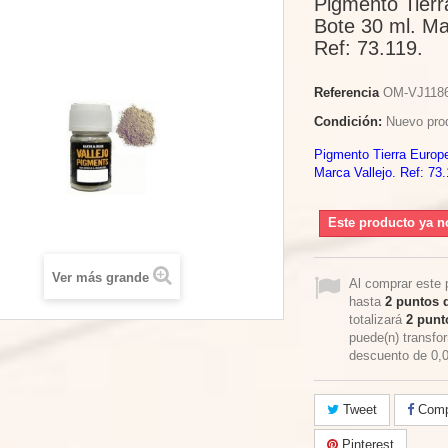
Pigmento Tierr
Bote 30 ml. Ma
Ref: 73.119.
Referencia
OM-VJ118
Condición:
Nuevo pro
Pigmento Tierra Europe
Marca Vallejo. Ref: 73.
Este producto ya n
Ver más grande
Al comprar este 
hasta
2
puntos d
totalizará
2
punto
puede(n) transfo
descuento de
0,
Tweet
Compa
Pinterest