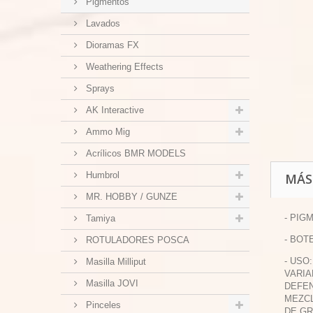
Pigmentos
Lavados
Dioramas FX
Weathering Effects
Sprays
AK Interactive
Ammo Mig
Acrílicos BMR MODELS
Humbrol
MÁS
MR. HOBBY / GUNZE
- PIG
Tamiya
- BOT
ROTULADORES POSCA
- USO
Masilla Milliput
VARIA
Masilla JOVI
DEFEN
MEZCL
Pinceles
DE GR