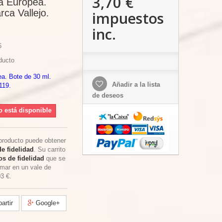
3,70 €
a Europea.
rca Vallejo.
impuestos
inc.
6
ducto
a. Bote de 30 ml.
Añadir a la lista
119.
de deseos
o está disponible
producto puede obtener
e fidelidad
. Su carrito
s de fidelidad
que se
rmar en un vale de
03 €
.
rtir
Google+