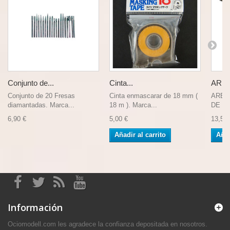
Conjunto de...
Cinta...
ARBU
Conjunto de 20 Fresas
Cinta enmascarar de 18 mm (
ARBUS
diamantadas. Marca...
18 m ). Marca...
DE VE
6,90 €
5,00 €
13,50 
Añadir al carrito
Añad
Información
Ociomodell.com les agradece la confianza depositada en nosotros.