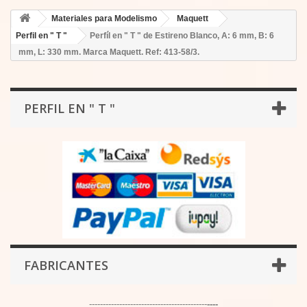
Materiales para Modelismo
Maquett
Perfil en " T "
Perfíl en " T " de Estireno Blanco, A: 6 mm, B: 6
mm, L: 330 mm. Marca Maquett. Ref: 413-58/3.
PERFIL EN " T "
FABRICANTES
-------------------------------------------
----