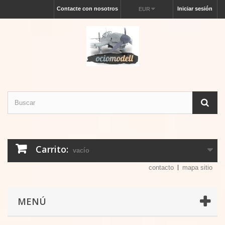
Contacte con nosotros
Iniciar sesión
EUR
Carrito:
vacío
contacto
mapa sitio
MENÚ