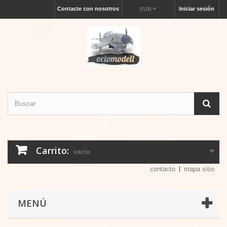
Contacte con nosotros
Iniciar sesión
EUR
Carrito:
vacío
contacto
mapa sitio
MENÚ