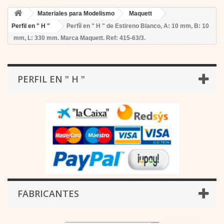
Materiales para Modelismo
Maquett
Perfil en " H "
Perfíl en " H " de Estireno Blanco, A: 10 mm, B: 10
mm, L: 330 mm. Marca Maquett. Ref: 415-63/3.
PERFIL EN " H "
FABRICANTES
-------------------------------------------
----