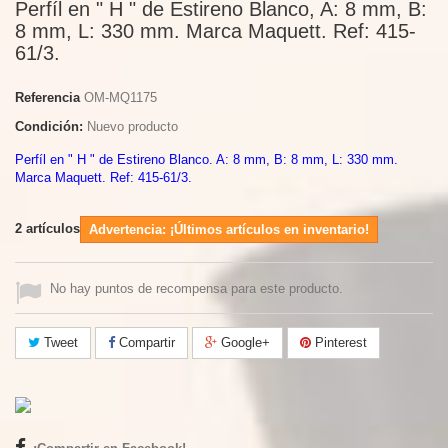
Perfíl en " H " de Estireno Blanco, A: 8 mm, B:
8 mm, L: 330 mm. Marca Maquett. Ref: 415-
61/3.
Referencia
OM-MQ1175
Condición:
Nuevo producto
Perfíl en " H " de Estireno Blanco. A: 8 mm, B: 8 mm, L: 330 mm.
Marca Maquett. Ref: 415-61/3.
2
artículos
Advertencia: ¡Últimos artículos en inventario!
No hay puntos de recompensa para este producto.
Tweet
Compartir
Google+
Pinterest