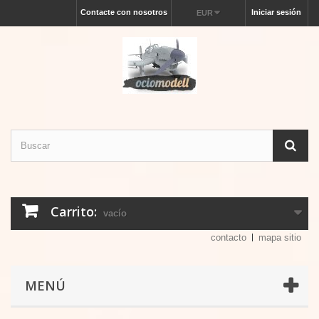
Contacte con nosotros
Iniciar sesión
EUR
Carrito:
vacío
contacto
mapa sitio
MENÚ