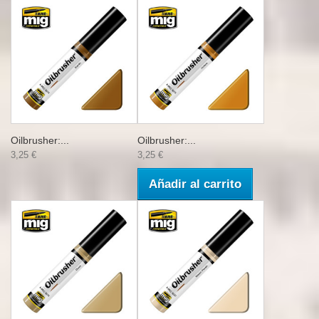
Oilbrusher:...
Oilbrusher:...
3,25 €
3,25 €
Añadir al carrito