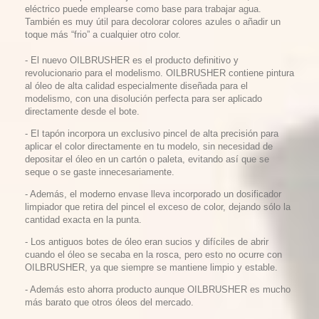
eléctrico puede emplearse como base para trabajar agua.
También es muy útil para decolorar colores azules o añadir un
toque más “frio” a cualquier otro color.
- El nuevo OILBRUSHER es el producto definitivo y
revolucionario para el modelismo. OILBRUSHER contiene pintura
al óleo de alta calidad especialmente diseñada para el
modelismo, con una disolución perfecta para ser aplicado
directamente desde el bote.
- El tapón incorpora un exclusivo pincel de alta precisión para
aplicar el color directamente en tu modelo, sin necesidad de
depositar el óleo en un cartón o paleta, evitando así que se
seque o se gaste innecesariamente.
- Además, el moderno envase lleva incorporado un dosificador
limpiador que retira del pincel el exceso de color, dejando sólo la
cantidad exacta en la punta.
- Los antiguos botes de óleo eran sucios y difíciles de abrir
cuando el óleo se secaba en la rosca, pero esto no ocurre con
OILBRUSHER, ya que siempre se mantiene limpio y estable.
- Además esto ahorra producto aunque OILBRUSHER es mucho
más barato que otros óleos del mercado.