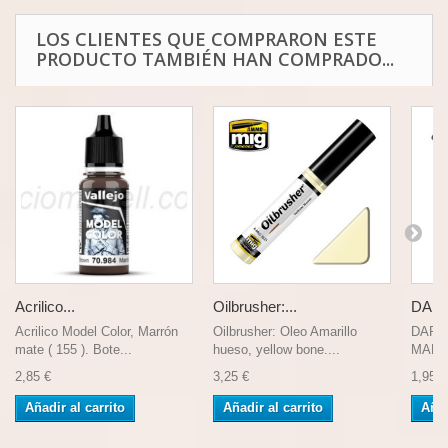
LOS CLIENTES QUE COMPRARON ESTE
PRODUCTO TAMBIÉN HAN COMPRADO...
Acrilico...
Oilbrusher:...
DARK
Acrilico Model Color, Marrón
Oilbrusher: Oleo Amarillo
DARK
mate ( 155 ). Bote...
hueso, yellow bone....
MARKE
2,85 €
3,25 €
1,95 €
Añadir al carrito
Añadir al carrito
Añad