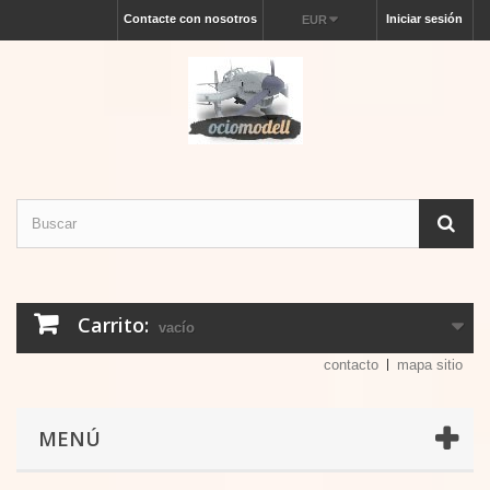
Contacte con nosotros
Iniciar sesión
EUR
Carrito:
vacío
contacto
mapa sitio
MENÚ