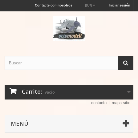
Contacte con nosotros
Iniciar sesión
EUR
Carrito:
vacío
contacto
mapa sitio
MENÚ