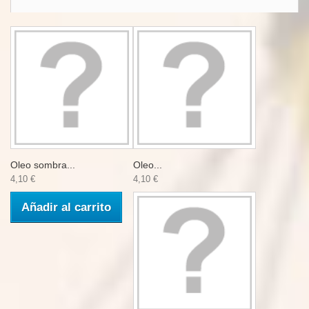
Oleo sombra...
Oleo...
4,10 €
4,10 €
Añadir al carrito