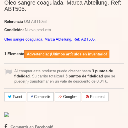
Oleo sangre coagulada. Marca Abteilung. Ref:
ABT505.
Referencia
OM-ABT1058
Condición:
Nuevo producto
Oleo sangre coagulada. Marca Abteilung. Ref: ABT505.
1
Elemento
Advertencia: ¡Últimos artículos en inventario!
Al comprar este producto puede obtener hasta
3
puntos de
fidelidad
. Su carrito totalizará
3
puntos de fidelidad
que se
puede(n) transformar en un vale de descuento de
0,04 €
.
Tweet
Compartir
Google+
Pinterest
¡Compartir en Facebook!