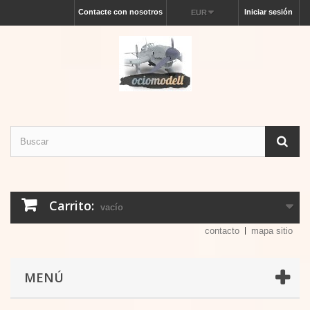
Contacte con nosotros
Iniciar sesión
EUR
Carrito:
vacío
contacto
mapa sitio
MENÚ