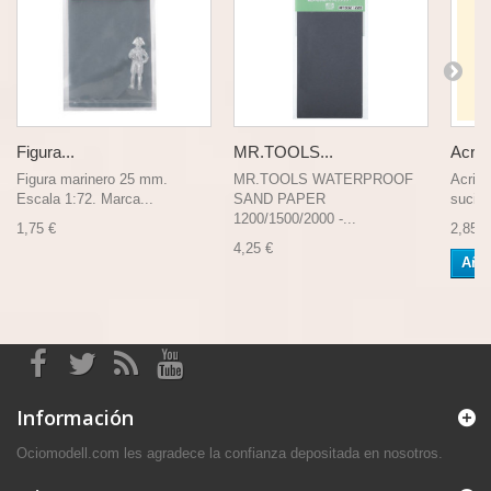
Figura...
MR.TOOLS...
Acrili
Figura marinero 25 mm.
MR.TOOLS WATERPROOF
Acrili
Escala 1:72. Marca...
SAND PAPER
sucio.
1200/1500/2000 -...
1,75 €
2,85 €
4,25 €
Añad
Información
Ociomodell.com les agradece la confianza depositada en nosotros.