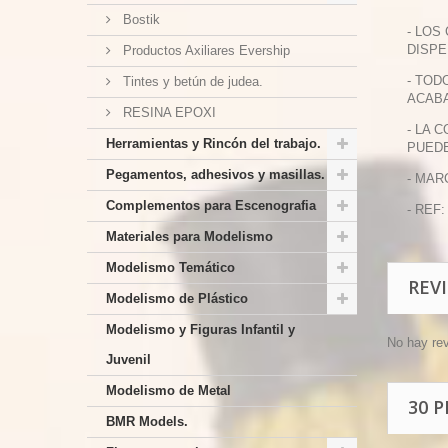
Bostik
- LOS
DISPE
Productos Axiliares Evership
- TOD
Tintes y betún de judea.
ACABA
RESINA EPOXI
- LA 
Herramientas y Rincón del trabajo.
PUEDE
Pegamentos, adhesivos y masillas.
- MAR
Complementos para Escenografia
- REF:
Materiales para Modelismo
Modelismo Temático
REV
Modelismo de Plástico
Modelismo y Figuras Infantil y
No hay re
Juvenil
Modelismo de Metal
30 
BMR Models.