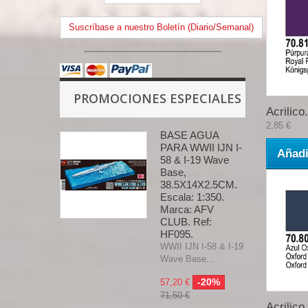
Suscríbase a nuestro Boletín (Diario/Semanal)
--------------------------------------------------
PROMOCIONES ESPECIALES
Acrilico.
2,85 €
BASE AGUA
PARA WWII IJN I-
Añadi
58 & I-19 Wave
Base,
38.5X14X2.5CM.
Escala: 1:350.
Marca: AFV
CLUB. Ref:
HF095.
WWII IJN I-58 & I-19
Wave Base...
-20%
57,20 €
71,50 €
Acrilico.