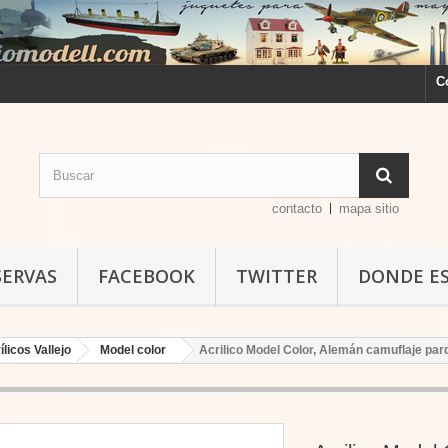
C
contacto
mapa sitio
SERVAS
FACEBOOK
TWITTER
DONDE E
ílicos Vallejo
Model color
Acrilico Model Color, Alemán camuflaje pardo