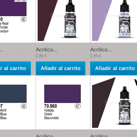
..
Acrilico...
Acrilico...
2,85 €
2,85 €
r al carrito
Añadir al carrito
Añadir al carrito
..
Acrilico...
Acrilico...