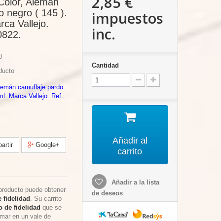
2,85 €
 Color, Alemán
o negro ( 145 ).
impuestos
rca Vallejo.
inc.
0822.
8
Cantidad
ducto
Alemán camuflaje pardo
ml. Marca Vallejo. Ref:
Añadir al
rtir
Google+
carrito
Añadir a la lista
producto puede obtener
de deseos
 fidelidad
. Su carrito
 de fidelidad
que se
rmar en un vale de