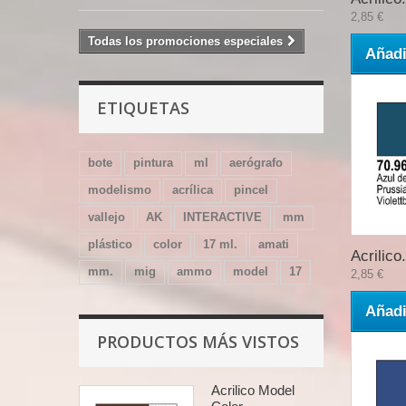
2,85 €
Todas los promociones especiales
Añadi
ETIQUETAS
bote
pintura
ml
aerógrafo
modelismo
acrílica
pincel
vallejo
AK
INTERACTIVE
mm
plástico
color
17 ml.
amati
Acrilico.
mm.
mig
ammo
model
17
2,85 €
Añadi
PRODUCTOS MÁS VISTOS
Acrilico Model