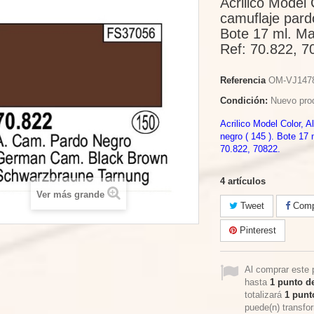
Acrilico Model
camuflaje pard
Bote 17 ml. Ma
Ref: 70.822, 7
Referencia
OM-VJ147
Condición:
Nuevo pro
Acrilico Model Color, 
negro ( 145 ). Bote 17 
70.822, 70822.
4
artículos
Ver más grande
Tweet
Compa
Pinterest
Al comprar este 
hasta
1
punto de
totalizará
1
punto
puede(n) transfo