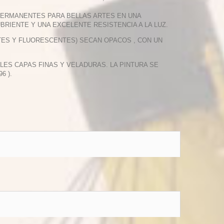
PERMANENTES PARA BELLAS ARTES EN UNA
BRIENTE Y UNA EXCELENTE RESISTENCIA A LA LUZ.
TES Y FLUORESCENTES) SECAN OPACOS , CON UN
PLES CAPAS FINAS Y VELADURAS. LA PINTURA SE
6 ).