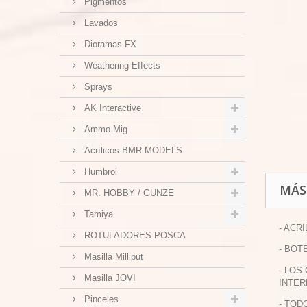
Pigmentos
Lavados
Dioramas FX
Weathering Effects
Sprays
AK Interactive
Ammo Mig
Acrílicos BMR MODELS
Humbrol
MÁS
MR. HOBBY / GUNZE
Tamiya
- ACR
ROTULADORES POSCA
- BOT
Masilla Milliput
- LOS
Masilla JOVI
INTER
Pinceles
- TOD