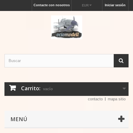
Contacte con nosotros
Iniciar sesión
EUR
Carrito:
vacío
contacto
mapa sitio
MENÚ