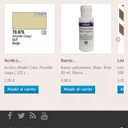
Acrilico...
Barniz...
Liston
Acrilico Model Color, Amarillo
Barniz políuretano, Mate. Bote
Liston
caqui ( 123 )....
60 ml. Marca...
1000 
2,85 €
4,90 €
5,00 €
Añadir al carrito
Añadir al carrito
Añad