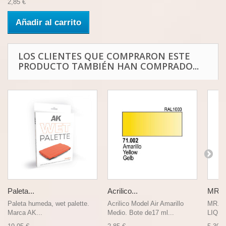
2,85 €
Añadir al carrito
LOS CLIENTES QUE COMPRARON ESTE
PRODUCTO TAMBIÉN HAN COMPRADO...
Paleta...
Acrilico...
MR.S
Paleta humeda, wet palette.
Acrilico Model Air Amarillo
MR.S
Marca AK...
Medio. Bote de17 ml...
LIQUI