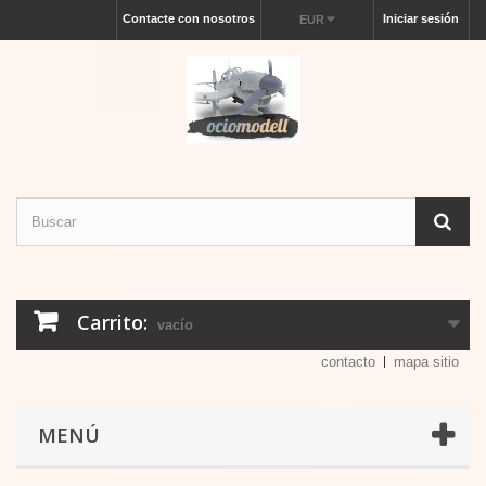
Contacte con nosotros
Iniciar sesión
EUR
Carrito:
vacío
contacto
mapa sitio
MENÚ