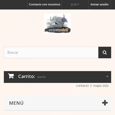
Contacte con nosotros
Iniciar sesión
EUR
Carrito:
vacío
contacto
mapa sitio
MENÚ