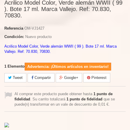
Acrilico Model Color, Verde alemán WWII ( 99
). Bote 17 ml. Marca Vallejo. Ref: 70.830,
70830.
Referencia
OM-VJ1427
Condición:
Nuevo producto
Acrilico Model Color, Verde alemán WWII ( 99 ). Bote 17 ml. Marca
Vallejo. Ref: 70.830, 70830.
1
Elemento
Advertencia: ¡Últimos artículos en inventario!
Tweet
Compartir
Google+
Pinterest
Al comprar este producto puede obtener hasta
1
punto de
fidelidad
. Su carrito totalizará
1
punto de fidelidad
que se
puede(n) transformar en un vale de descuento de
0,01 €
.