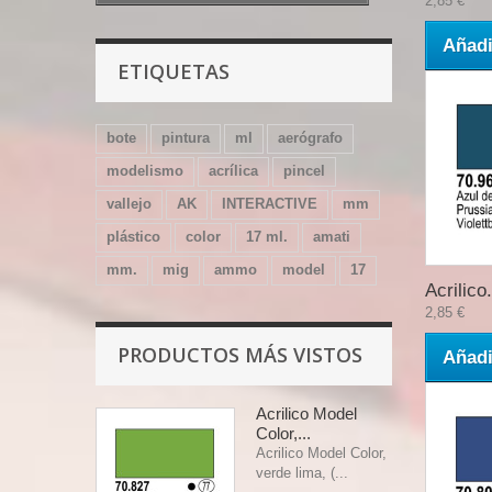
2,85 €
Añadi
ETIQUETAS
bote
pintura
ml
aerógrafo
modelismo
acrílica
pincel
vallejo
AK
INTERACTIVE
mm
plástico
color
17 ml.
amati
mm.
mig
ammo
model
17
Acrilico.
2,85 €
PRODUCTOS MÁS VISTOS
Añadi
Acrilico Model
Color,...
Acrilico Model Color,
verde lima, (...