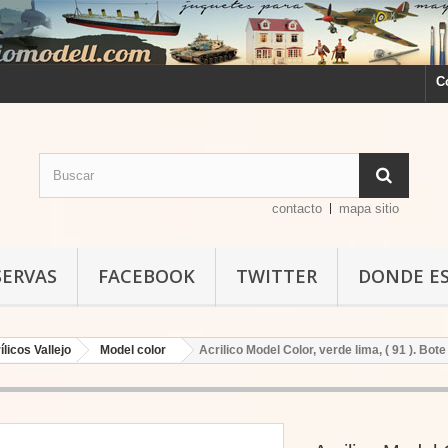
C
contacto
mapa sitio
SERVAS
FACEBOOK
TWITTER
DONDE E
ílicos Vallejo
Model color
Acrilico Model Color, verde lima, ( 91 ). Bot