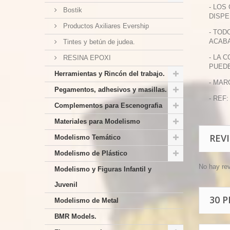
- LOS
Bostik
DISPE
Productos Axiliares Evership
- TOD
ACABA
Tintes y betún de judea.
- LA 
RESINA EPOXI
PUEDE
Herramientas y Rincón del trabajo.
- MAR
Pegamentos, adhesivos y masillas.
- REF:
Complementos para Escenografia
Materiales para Modelismo
REV
Modelismo Temático
Modelismo de Plástico
No hay re
Modelismo y Figuras Infantil y
Juvenil
30 
Modelismo de Metal
BMR Models.