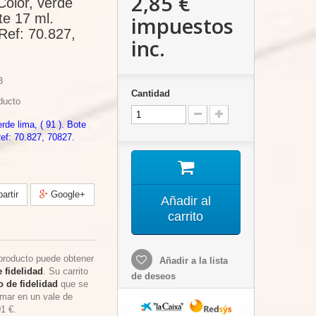
2,85 €
Color, verde
ote 17 ml.
impuestos
Ref: 70.827,
inc.
3
Cantidad
ducto
rde lima, ( 91 ). Bote
Ref: 70.827, 70827.
rtir
Google+
Añadir al
carrito
producto puede obtener
Añadir a la lista
 fidelidad
. Su carrito
de deseos
 de fidelidad
que se
rmar en un vale de
01 €
.