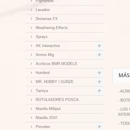
Pigmentos
Lavados
Dioramas FX
Weathering Effects
Sprays
AK Interactive
Ammo Mig
Acrílicos BMR MODELS
Humbrol
MÁS
MR. HOBBY / GUNZE
Tamiya
- ACR
ROTULADORES POSCA
- BOT
Masilla Milliput
- LOS
INTER
Masilla JOVI
- TOD
Pinceles