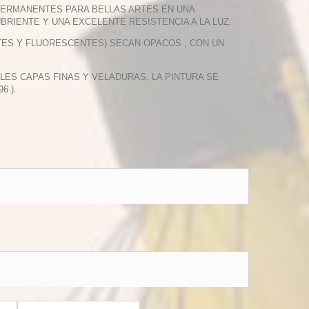
PERMANENTES PARA BELLAS ARTES EN UNA
BRIENTE Y UNA EXCELENTE RESISTENCIA A LA LUZ.
TES Y FLUORESCENTES) SECAN OPACOS , CON UN
PLES CAPAS FINAS Y VELADURAS. LA PINTURA SE
6 ).