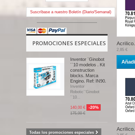
Suscríbase a nuestro Boletín (Diario/Semanal)
--------------------------------------------------
PROMOCIONES ESPECIALES
Acrilico.
2,85 €
Inventor `Ginobot
Añadi
´´10 modelos . Kit
construction
blocks. Marca
Engino. Ref: IN90.
Inventor
Robotic``Ginobot
´´10...
-20%
140,00 €
175,00 €
Acrilico.
Todas los promociones especiales