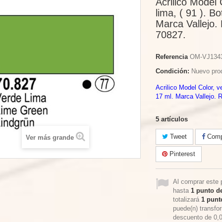
Acrilico Model 
lima, ( 91 ). B
Marca Vallejo. 
70827.
Referencia
OM-VJ134
Condición:
Nuevo pro
Acrilico Model Color, ve
17 ml. Marca Vallejo. 
5
artículos
Tweet
Compa
Ver más grande
Pinterest
Al comprar este 
hasta
1
punto de
totalizará
1
punto
puede(n) transfo
descuento de
0,