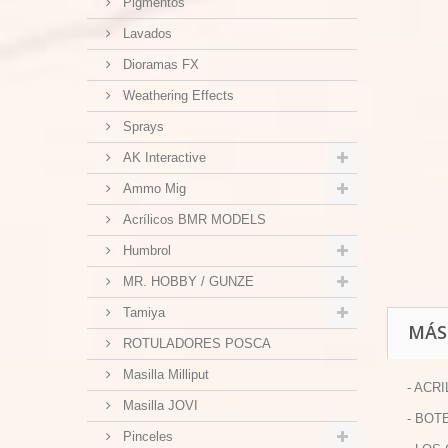
Pigmentos
Lavados
Dioramas FX
Weathering Effects
Sprays
AK Interactive
Ammo Mig
Acrílicos BMR MODELS
Humbrol
MR. HOBBY / GUNZE
Tamiya
MÁS
ROTULADORES POSCA
Masilla Milliput
- ACR
Masilla JOVI
- BOT
Pinceles