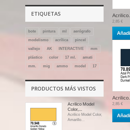
ETIQUETAS
Acrilico.
2,85 €
bote
pintura
ml
aerógrafo
Añadi
modelismo
acrílica
pincel
vallejo
AK
INTERACTIVE
mm
plástico
color
17 ml.
amati
mm.
mig
ammo
model
17
PRODUCTOS MÁS VISTOS
Acrilico.
Acrilico Model
2,85 €
Color,...
Acrilico Model Color,
Añadi
Amarillo...