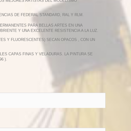
LOS MEJORES ARTISTAS DEL MODELISMO
NCIAS DE FEDERAL STANDARD, RAL Y RLM.
PERMANENTES PARA BELLAS ARTES EN UNA
BRIENTE Y UNA EXCELENTE RESISTENCIA A LA LUZ.
TES Y FLUORESCENTES) SECAN OPACOS , CON UN
PLES CAPAS FINAS Y VELADURAS. LA PINTURA SE
6 ).