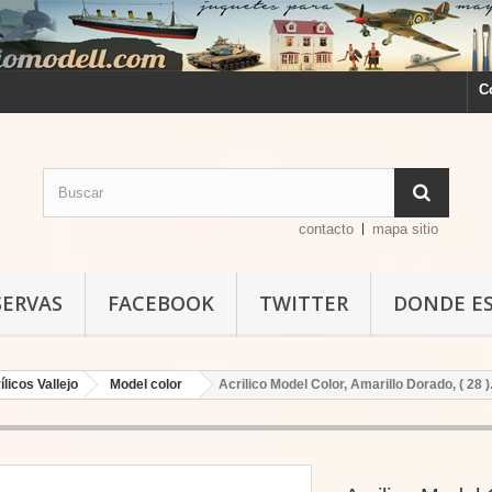
C
contacto
mapa sitio
SERVAS
FACEBOOK
TWITTER
DONDE E
ílicos Vallejo
Model color
Acrilico Model Color, Amarillo Dorado, ( 28 )