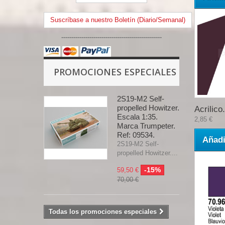
Suscríbase a nuestro Boletín (Diario/Semanal)
--------------------------------------------------
PROMOCIONES ESPECIALES
2S19-M2 Self-
propelled Howitzer.
Acrilico.
Escala 1:35.
2,85 €
Marca Trumpeter.
Ref: 09534.
Añadi
2S19-M2 Self-
propelled Howitzer....
-15%
59,50 €
70,00 €
Todas los promociones especiales