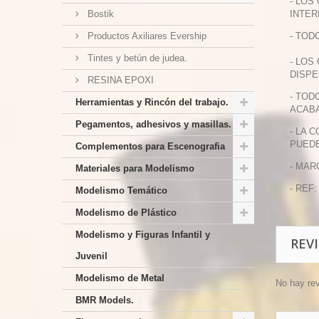
- LOS
Bostik
INTER
Productos Axiliares Evership
- TOD
Tintes y betún de judea.
- LOS
DISPE
RESINA EPOXI
- TOD
Herramientas y Rincón del trabajo.
ACABA
Pegamentos, adhesivos y masillas.
- LA 
PUEDE
Complementos para Escenografia
- MAR
Materiales para Modelismo
- REF:
Modelismo Temático
Modelismo de Plástico
Modelismo y Figuras Infantil y
REV
Juvenil
Modelismo de Metal
No hay re
BMR Models.