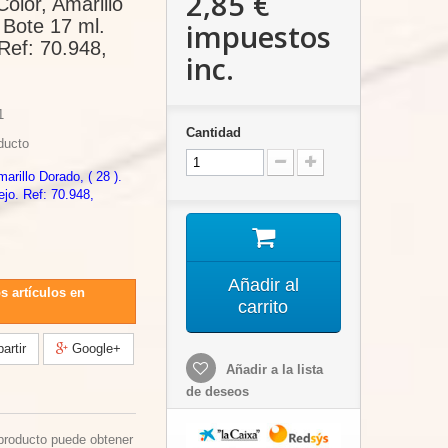
2,85 €
Color, Amarillo
 Bote 17 ml.
impuestos
Ref: 70.948,
inc.
1
Cantidad
ducto
arillo Dorado, ( 28 ).
ejo. Ref: 70.948,
Añadir al
s artículos en
carrito
rtir
Google+
Añadir a la lista
de deseos
producto puede obtener