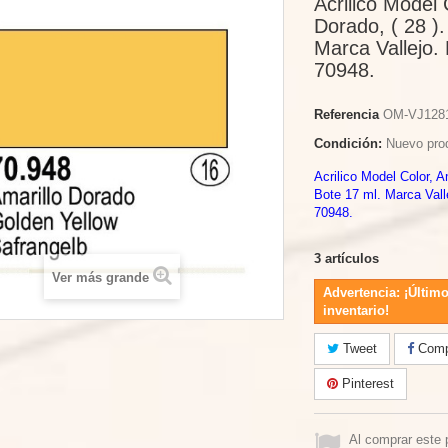
Acrilico Model 
Dorado, ( 28 ).
Marca Vallejo. 
70948.
Referencia
OM-VJ128
Condición:
Nuevo pro
Acrilico Model Color, Am
Bote 17 ml. Marca Vall
70948.
3
artículos
Ver más grande
Advertencia: ¡Último
inventario!
Tweet
Compa
Pinterest
Al comprar este 