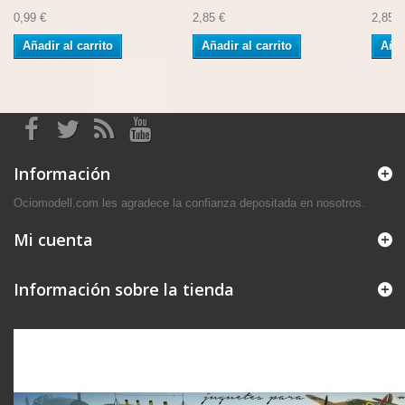
0,99 €
2,85 €
2,85 €
Añadir al carrito
Añadir al carrito
Añad
Información
Ociomodell.com les agradece la confianza depositada en nosotros.
Mi cuenta
Información sobre la tienda