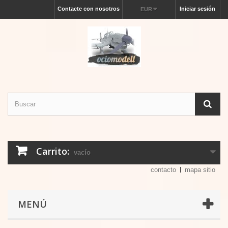
Contacte con nosotros
Iniciar sesión
EUR
Carrito:
vacío
contacto
mapa sitio
MENÚ