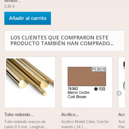
Acrilico...
2,85 €
Añadir al carrito
LOS CLIENTES QUE COMPRARON ESTE
PRODUCTO TAMBIÉN HAN COMPRADO...
Tubo redondo...
Acrilico...
Acrili
Tubo redondo macizo de
Acrilico Model Color, Corcho
Acrili
Latón 0.5 mm, Longitud...
marrón ( 14 )....
Flanke