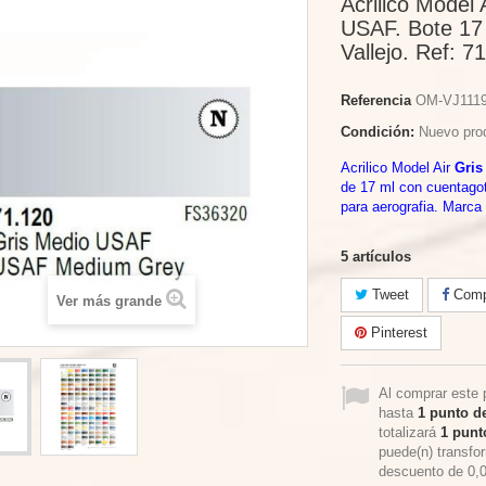
Acrilico Model 
USAF. Bote 17
Vallejo. Ref: 7
Referencia
OM-VJ111
Condición:
Nuevo pro
Acrilico Model Air
Gris
de 17 ml con cuentago
para aerografia. Marca 
5
artículos
Tweet
Compa
Ver más grande
Pinterest
Al comprar este 
hasta
1
punto de
totalizará
1
punto
puede(n) transfo
descuento de
0,