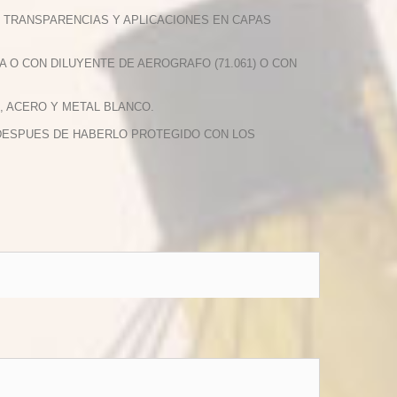
S, TRANSPARENCIAS Y APLICACIONES EN CAPAS
A O CON DILUYENTE DE AEROGRAFO (71.061) O CON
, ACERO Y METAL BLANCO.
O DESPUES DE HABERLO PROTEGIDO CON LOS