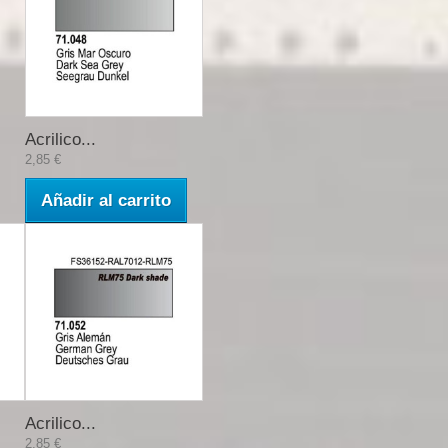
Acrilico...
2,85 €
Añadir al carrito
Acrilico...
2,85 €