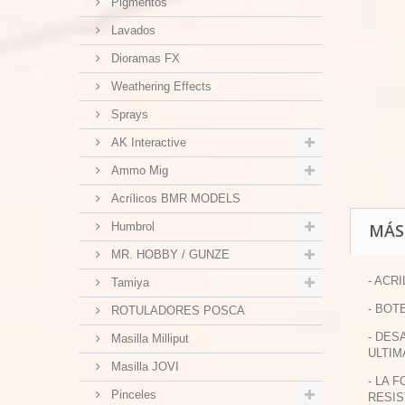
Pigmentos
Lavados
Dioramas FX
Weathering Effects
Sprays
AK Interactive
Ammo Mig
Acrílicos BMR MODELS
Humbrol
MÁS
MR. HOBBY / GUNZE
- ACR
Tamiya
- BOT
ROTULADORES POSCA
- DES
Masilla Milliput
ULTIM
Masilla JOVI
- LA 
Pinceles
RESIS