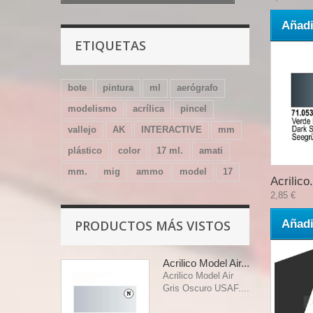
Añadi
ETIQUETAS
bote
pintura
ml
aerógrafo
modelismo
acrílica
pincel
vallejo
AK
INTERACTIVE
mm
plástico
color
17 ml.
amati
mm.
mig
ammo
model
17
Acrilico.
2,85 €
PRODUCTOS MÁS VISTOS
Añadi
Acrilico Model Air...
Acrilico Model Air
Gris Oscuro USAF....