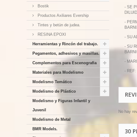
Bostik
- SE 
DILUI
Productos Axiliares Evership
- PER
Tintes y betún de judea.
BARNI
RESINA EPOXI
- SU 
Herramientas y Rincón del trabajo.
- SU 
BARNI
Pegamentos, adhesivos y masillas.
- MAR
Complementos para Escenografia
- REF:
Materiales para Modelismo
Modelismo Temático
Modelismo de Plástico
REV
Modelismo y Figuras Infantil y
Juvenil
No hay re
Modelismo de Metal
BMR Models.
30 