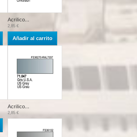
Acrilico...
2,85 €
Añadir al carrito
Acrilico...
2,85 €