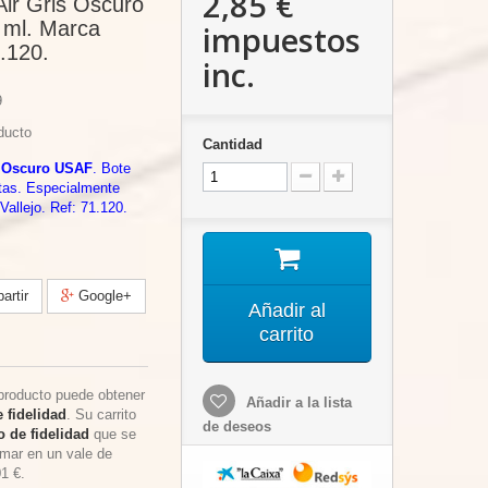
2,85 €
Air Gris Oscuro
 ml. Marca
impuestos
1.120.
inc.
9
ducto
Cantidad
 Oscuro USAF
. Bote
tas. Especialmente
Vallejo. Ref: 71.120.
rtir
Google+
Añadir al
carrito
producto puede obtener
Añadir a la lista
 fidelidad
. Su carrito
de deseos
 de fidelidad
que se
rmar en un vale de
01 €
.