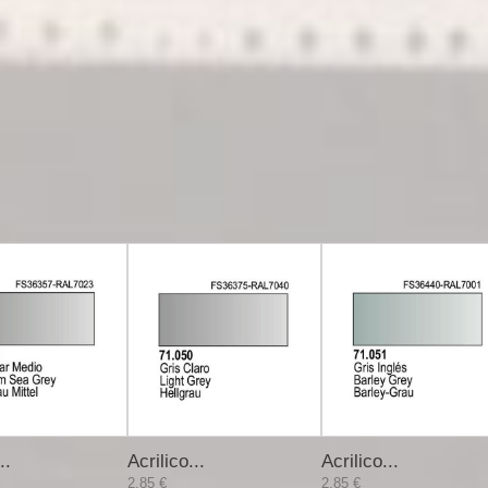
..
Acrilico...
Acrilico...
2,85 €
2,85 €