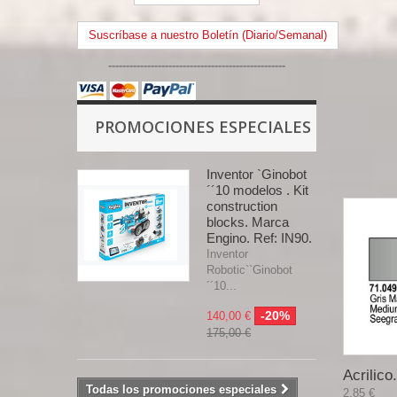
Suscríbase a nuestro Boletín (Diario/Semanal)
--------------------------------------------------
PROMOCIONES ESPECIALES
Inventor `Ginobot
´´10 modelos . Kit
construction
blocks. Marca
Engino. Ref: IN90.
Inventor
Robotic``Ginobot
´´10...
-20%
140,00 €
175,00 €
Acrilico.
Todas los promociones especiales
2,85 €