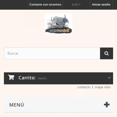
Contacte con nosotros
Iniciar sesión
EUR
Carrito:
vacío
contacto
mapa sitio
MENÚ