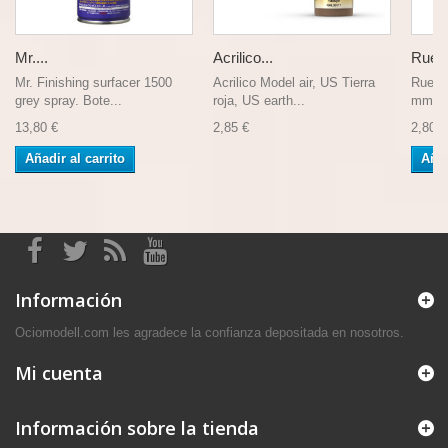
Mr....
Acrilico...
Rueda
Mr. Finishing surfacer 1500
Acrilico Model air, US Tierra
Rueda
grey spray. Bote...
roja, US earth...
mm. 1 
13,80 €
2,85 €
2,80 €
Añadir al carrito
Añad
Información
Ociomodell.com les agradece la confianza depositada en nosotros.
Mi cuenta
Información sobre la tienda