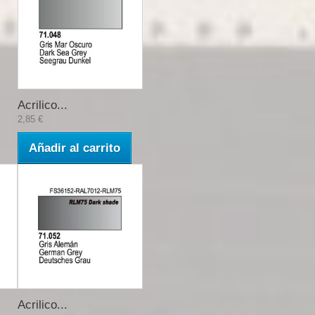
Acrilico...
2,85 €
Añadir al carrito
Acrilico...