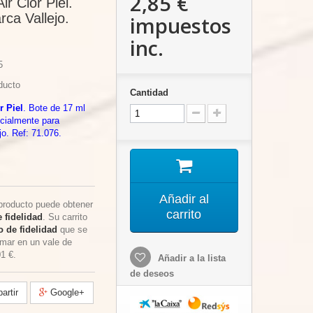
2,85 €
ir Clor Piel.
rca Vallejo.
impuestos
inc.
5
ducto
Cantidad
 Piel
. Bote de 17 ml
cialmente para
jo. Ref: 71.076.
Añadir al
producto puede obtener
carrito
 fidelidad
. Su carrito
 de fidelidad
que se
rmar en un vale de
01 €
.
Añadir a la lista
de deseos
rtir
Google+