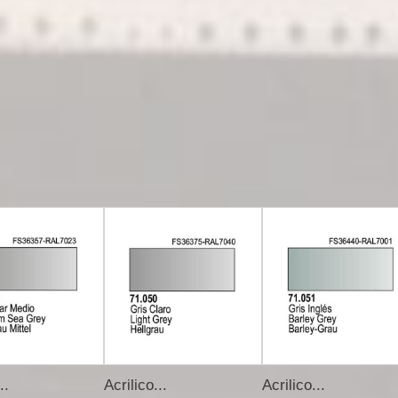
..
Acrilico...
Acrilico...