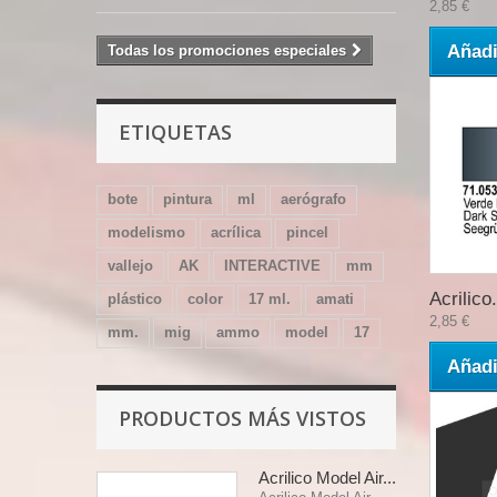
2,85 €
Añadi
Todas los promociones especiales
ETIQUETAS
bote
pintura
ml
aerógrafo
modelismo
acrílica
pincel
vallejo
AK
INTERACTIVE
mm
Acrilico.
plástico
color
17 ml.
amati
2,85 €
mm.
mig
ammo
model
17
Añadi
PRODUCTOS MÁS VISTOS
Acrilico Model Air...