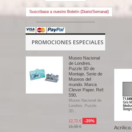
Suscríbase a nuestro Boletín (Diario/Semanal)
--------------------------------------------------
PROMOCIONES ESPECIALES
Museo Nacional
de Londres.
Puzzle 3D de
Montaje. Serie de
Museos del
mundo. Marca
Clever Paper. Ref:
590.
Museo Nacional de
Londres. Puzzle
3D...
-20%
12,72 €
15,90 €
Acrilico.