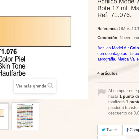
Acrilico Model A
Bote 17 ml. Ma
Ref: 71.076.
Referencia
OM-VJ107
Condición:
Nuevo pro
Acrilico Model Air
Color
con cuentagotas. Espe
aerografia. Marca Valle
4
artículos
Ver más grande
Al comprar este 
hasta
1
punto de
totalizará
1
punto
puede(n) transfo
descuento de
0,
Tweet
Compa