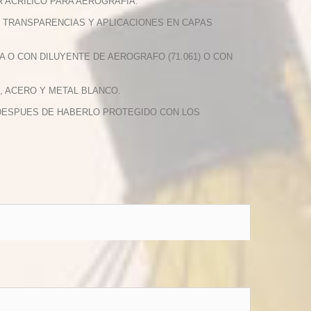
R ACRILICO PARA AEROGRAFIA.
S, TRANSPARENCIAS Y APLICACIONES EN CAPAS
A O CON DILUYENTE DE AEROGRAFO (71.061) O CON
, ACERO Y METAL BLANCO.
O DESPUES DE HABERLO PROTEGIDO CON LOS