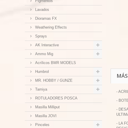
Pigmentos
Lavados
Dioramas FX
Weathering Effects
Sprays
AK Interactive
Ammo Mig
Acrílicos BMR MODELS
Humbrol
MÁS
MR. HOBBY / GUNZE
Tamiya
- ACR
ROTULADORES POSCA
- BOT
Masilla Milliput
- DES
ULTIM
Masilla JOVI
- LA 
Pinceles