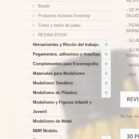
RESIS
Bostik
- SE 
Productos Axiliares Evership
DILUI
Tintes y betún de judea.
- PER
BARNI
RESINA EPOXI
- SU 
Herramientas y Rincón del trabajo.
- SU 
Pegamentos, adhesivos y masillas.
BARNI
Complementos para Escenografia
- MAR
Materiales para Modelismo
- REF:
Modelismo Temático
Modelismo de Plástico
REV
Modelismo y Figuras Infantil y
Juvenil
No hay re
Modelismo de Metal
BMR Models.
30 