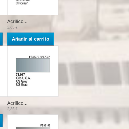
Acrilico...
2,85 €
Añadir al carrito
Acrilico...
2,85 €