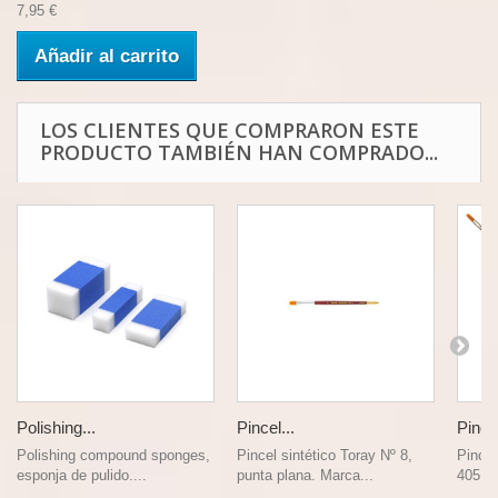
7,95 €
Añadir al carrito
LOS CLIENTES QUE COMPRARON ESTE
PRODUCTO TAMBIÉN HAN COMPRADO...
Polishing...
Pincel...
Pincel
Polishing compound sponges,
Pincel sintético Toray Nº 8,
Pincel
esponja de pulido....
punta plana. Marca...
405, N