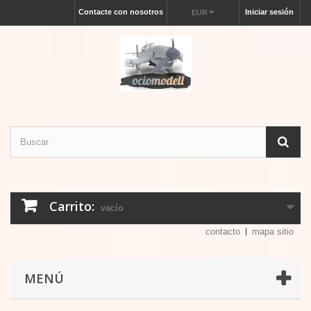
Contacte con nosotros
Iniciar sesión
EUR
Carrito:
vacío
contacto
mapa sitio
MENÚ