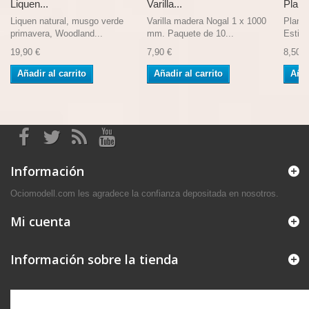
Liquen...
Varilla...
Planc
Liquen natural, musgo verde
Varilla madera Nogal 1 x 1000
Planc
primavera, Woodland...
mm. Paquete de 10...
Estile
19,90 €
7,90 €
8,50 €
Añadir al carrito
Añadir al carrito
Añad
Información
Ociomodell.com les agradece la confianza depositada en nosotros.
Mi cuenta
Información sobre la tienda