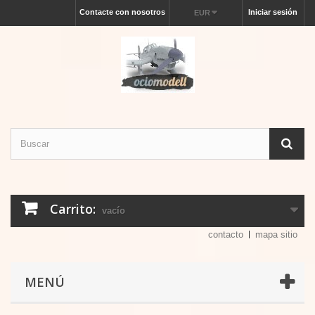
Contacte con nosotros
Iniciar sesión
EUR
Carrito:
vacío
contacto
mapa sitio
MENÚ