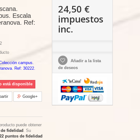
24,50 €
oscana.
pus. Escala
impuestos
ranova. Ref:
inc.
2
ducto
Añadir a la lista
 Colección campus.
de deseos
ranova. Ref: 30222.
o está disponible
rtir
Google+
producto puede obtener
de fidelidad
. Su
22
puntos de fidelidad