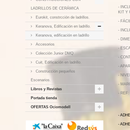
- INC
LADRILLOS DE CERÁMICA
KIT Y
Eurokit, constrcción de ladrillos.
- FÁC
Keranova, Edificación en ladrillo.
- INC
Keranova, edificación en ladrillo
- DIME
Accesorios
- ESCA
Colección Junior DMQ
- CON
Cuit, Edificación en ladrillo.
- APA
Construcción pequeños
- NIVE
Escenarios.
- MAR
Libros y Revistas
- REF:
Portada tienda
OFERTAS Ociomodell
- ADH
- ADH