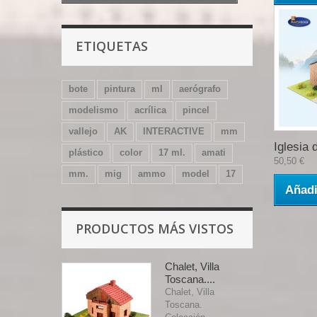
ETIQUETAS
bote
pintura
ml
aerógrafo
modelismo
acrílica
pincel
vallejo
AK
INTERACTIVE
mm
Iglesia d
plástico
color
17 ml.
amati
50,50 €
mm.
mig
ammo
model
17
Añadi
PRODUCTOS MÁS VISTOS
Chalet, Villa
Toscana....
Chalet, Villa
Toscana.