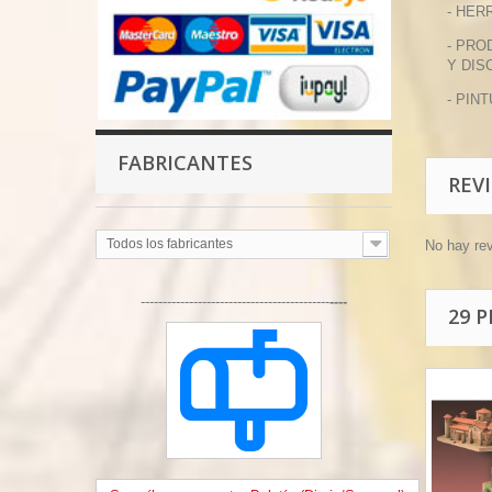
- HER
- PRO
Y DIS
- PIN
FABRICANTES
REV
Todos los fabricantes
No hay re
-------------------------------------------
----
29 