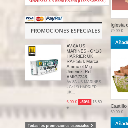
Suscríbase a nuestro Boletín (Diario/Semanal)
--------------------------------------------------
Iglesia d
PROMOCIONES ESPECIALES
79,99 €
Añadi
AV-8A US
MARINES - Gr.1/3
HARRIER UK
RAF SET. Marca
Ammo of Mig
Jimenez. Ref:
AMIG7246.
AV-8A US MARINES
- Gr.1/3 HARRIER
UK...
-50%
6,90 €
13,80
Castillo 
€
69,90 €
Añadi
Todas los promociones especiales