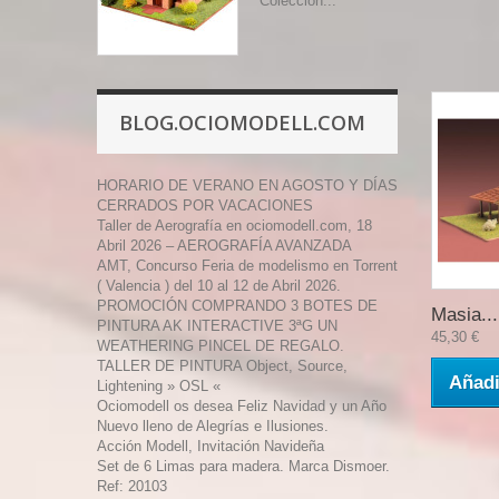
Colección...
BLOG.OCIOMODELL.COM
HORARIO DE VERANO EN AGOSTO Y DÍAS
CERRADOS POR VACACIONES
Taller de Aerografía en ociomodell.com, 18
Abril 2026 – AEROGRAFÍA AVANZADA
AMT, Concurso Feria de modelismo en Torrent
( Valencia ) del 10 al 12 de Abril 2026.
PROMOCIÓN COMPRANDO 3 BOTES DE
Masia...
PINTURA AK INTERACTIVE 3ªG UN
45,30 €
WEATHERING PINCEL DE REGALO.
TALLER DE PINTURA Object, Source,
Añadi
Lightening » OSL «
Ociomodell os desea Feliz Navidad y un Año
Nuevo lleno de Alegrías e Ilusiones.
Acción Modell, Invitación Navideña
Set de 6 Limas para madera. Marca Dismoer.
Ref: 20103