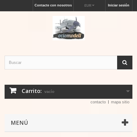
Contacte con nosotros
Iniciar sesión
EUR
Carrito:
vacío
contacto
mapa sitio
MENÚ