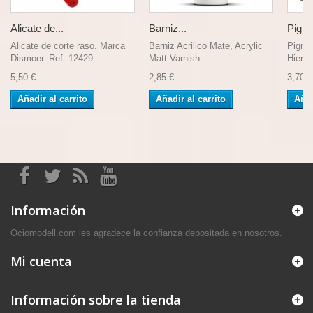
Alicate de...
Barniz...
Pigme
Alicate de corte raso. Marca
Barniz Acrilico Mate, Acrylic
Pigme
Dismoer. Ref: 12429.
Matt Varnish....
Hierro
5,50 €
2,85 €
3,70 €
Añadir al carrito
Añadir al carrito
Añad
Información
Ociomodell.com les agradece la confianza depositada en nosotros.
Mi cuenta
Información sobre la tienda